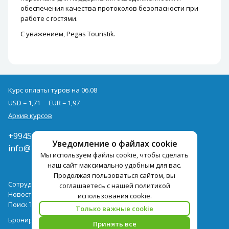
обеспечения качества протоколов безопасности при
работе с гостями.
С уважением, Pegas Touristik.
Курс оплаты туров на 06.08
USD = 1,71
EUR = 1,97
Архив курсов
+994502285435
Уведомление о файлах cookie
info@pegast.az
Мы используем файлы cookie, чтобы сделать
наш сайт максимально удобным для вас.
Продолжая пользоваться сайтом, вы
Сотрудничество
соглашаетесь с нашей политикой
Новости
использования cookie.
Поиск Тура
Только важные cookie
Бронирование Отелей
Принять все