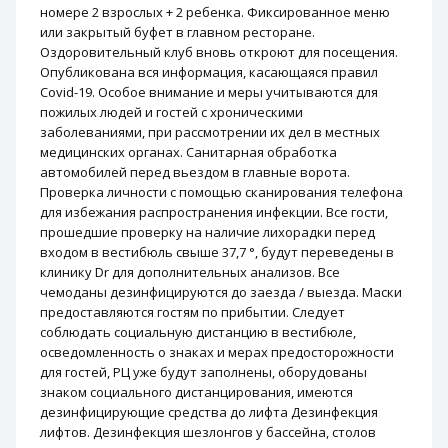
номере 2 взрослых + 2 ребенка. Фиксированное меню
или закрытый буфет в главном ресторане.
Оздоровительный клуб вновь откроют для посещения.
Опубликована вся информация, касающаяся правил
Covid-19. Особое внимание и меры учитываются для
пожилых людей и гостей с хроническими
заболеваниями, при рассмотрении их дел в местных
медицинских органах. Санитарная обработка
автомобилей перед вьездом в главные ворота.
Проверка личности с помощью сканирования телефона
для избежания распространения инфекции. Все гости,
прошедшие проверку на наличие лихорадки перед
входом в вестибюль свыше 37,7 °, будут переведены в
клинику Dr для дополнительных анализов. Все
чемоданы дезинфицируются до заезда / выезда. Маски
предоставляются гостям по прибытии. Следует
соблюдать социальную дистанцию ​​в вестибюле,
осведомленность о знаках и мерах предосторожности
для гостей, РЦ уже будут заполнены, оборудованы
знаком социального дистанцирования, имеются
дезинфицирующие средства до лифта Дезинфекция
лифтов. Дезинфекция шезлонгов у бассейна, столов