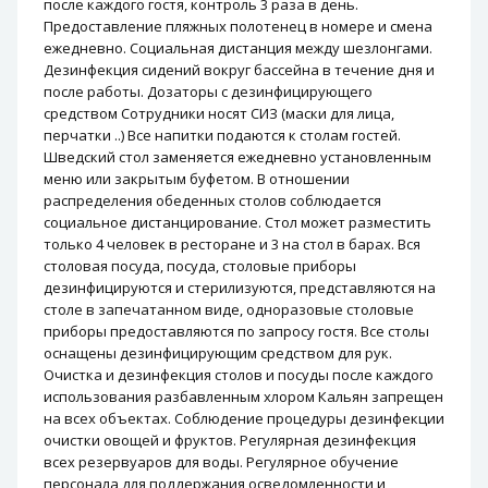
после каждого гостя, контроль 3 раза в день.
Предоставление пляжных полотенец в номере и смена
ежедневно. Социальная дистанция ​​между шезлонгами.
Дезинфекция сидений вокруг бассейна в течение дня и
после работы. Дозаторы с дезинфицирующего
средством Сотрудники носят СИЗ (маски для лица,
перчатки ..) Все напитки подаются к столам гостей.
Шведский стол заменяется ежедневно установленным
меню или закрытым буфетом. В отношении
распределения обеденных столов соблюдается
социальное дистанцирование. Стол может разместить
только 4 человек в ресторане и 3 на стол в барах. Вся
столовая посуда, посуда, столовые приборы
дезинфицируются и стерилизуются, представляются на
столе в запечатанном виде, одноразовые столовые
приборы предоставляются по запросу гостя. Все столы
оснащены дезинфицирующим средством для рук.
Очистка и дезинфекция столов и посуды после каждого
использования разбавленным хлором Кальян запрещен
на всех объектах. Соблюдение процедуры дезинфекции
очистки овощей и фруктов. Регулярная дезинфекция
всех резервуаров для воды. Регулярное обучение
персонала для поддержания осведомленности и