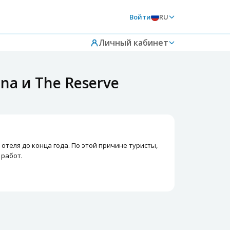
Войти
RU
Личный кабинет
na и The Reserve
теля до конца года. По этой причине туристы,
 работ.