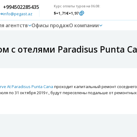
+994502285435
Курс оплаты туров на 06.08:
$
=1,71
€
=1,97
info@pegast.az
ля агентств
Офисы продаж
О компании
 с отелями Paradisus Punta Ca
rve At Paradisus Punta Cana
проходит капитальный ремонт соседнего о
юля по 31 октября 2019 г., будут переселены подальше от ремонтных