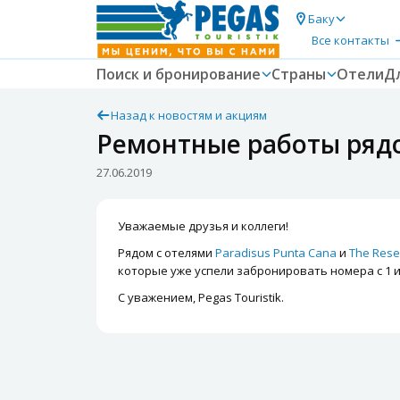
Баку
Все контакты
Поиск и бронирование
Страны
Отели
Д
Назад к новостям и акциям
Ремонтные работы рядом
27.06.2019
Уважаемые друзья и коллеги!
Рядом с отелями
Paradisus Punta Cana
и
The Rese
которые уже успели забронировать номера с 1 и
С уважением, Pegas Touristik.