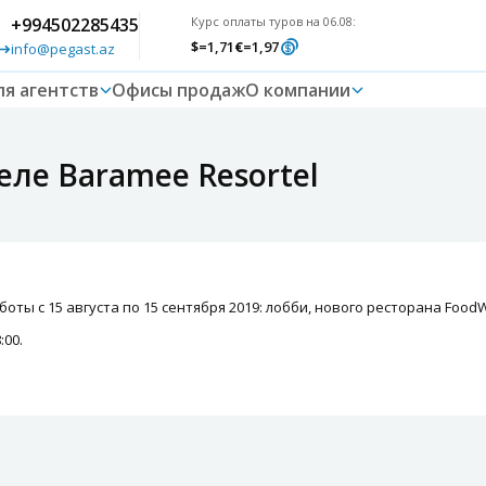
+994502285435
Курс оплаты туров на 06.08:
$
=1,71
€
=1,97
info@pegast.az
ля агентств
Офисы продаж
О компании
еле Baramee Resortel
ты с 15 августа по 15 сентября 2019: лобби, нового ресторана FoodW
:00.