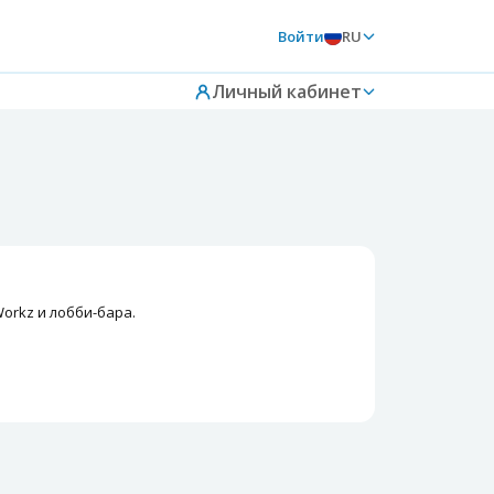
Войти
RU
Личный кабинет
orkz и лобби-бара.