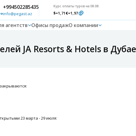
+994502285435
Курс оплаты туров на 08.08:
$
=1,71
€
=1,97
info@pegast.az
ля агентств
Офисы продаж
О компании
лей JA Resorts & Hotels в Дуба
о закрываются:
ткрытыми 23 марта - 29 июля: