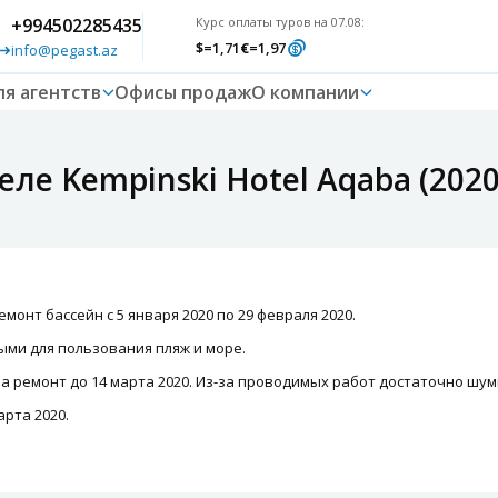
+994502285435
Курс оплаты туров на 07.08:
$
=1,71
€
=1,97
info@pegast.az
ля агентств
Офисы продаж
О компании
еле Kempinski Hotel Aqaba (2020
монт бассейн с 5 января 2020 по 29 февраля 2020.
ыми для пользования пляж и море.
а ремонт до 14 марта 2020. Из-за проводимых работ достаточно шум
арта 2020.