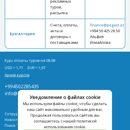
рекламных
туров,
рассылка
Счета, оплаты,
finance@pegast.az
акты и
+994 50 425 26 50
Бухгалтерия
договоры с
Альфия
поставщиками
Исмайлова
Курс оплаты туров на 08.08
USD = 1,71
EUR = 1,97
Архив курсов
+994502285435
info@pegast.az
Уведомление о файлах cookie
Мы используем файлы cookie, чтобы сделать
наш сайт максимально удобным для вас.
Сотрудничество
Продолжая пользоваться сайтом, вы
Новости
соглашаетесь с нашей политикой
Поиск Тура
использования cookie.