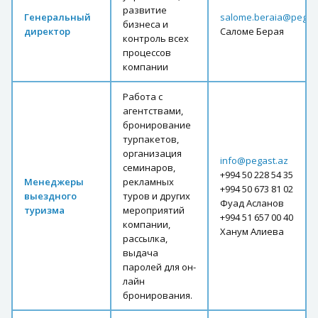
развитие
Генеральный
salome.beraia@pegas
бизнеса и
директор
Саломе Берая
контроль всех
процессов
компании
Работа с
агентствами,
бронирование
турпакетов,
организация
info@pegast.az
семинаров,
+994 50 228 54 35
Менеджеры
рекламных
+994 50 673 81 02
выездного
туров и других
Фуад Асланов
туризма
мероприятий
+994 51 657 00 40
компании,
Ханум Алиева
рассылка,
выдача
паролей для он-
лайн
бронирования.