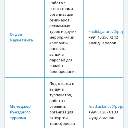
Работа с
агентствами,
организация
семинаров,
рекламных
туров и других
khalid.gafarov@pegas
Отдел
мероприятий
+994 10 256 72 12
маркетинга
компании,
Халид Гафаров
рассылка,
выдача
паролей для
онлайн
бронирования
Подготовка и
выдача
турпакетов,
работа с
Менеджер
отелями,
fuad.aslanov@pegast
въездного
организация
+994 51 207 81 33
туризма
экскурсии,
Фуад Асланов
трансферов и