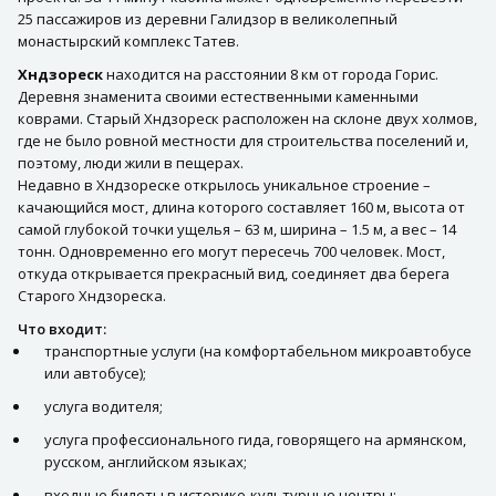
25 пассажиров из деревни Галидзор в великолепный
монастырский комплекс Татев.
Хндзореск
находится на расстоянии 8 км от города Горис.
Деревня знаменита своими естественными каменными
коврами. Старый Хндзореск расположен на склоне двух холмов,
где не было ровной местности для строительства поселений и,
поэтому, люди жили в пещерах.
Недавно в Хндзореске открылось уникальное строение –
качающийся мост, длина которого составляет 160 м, высота от
самой глубокой точки ущелья – 63 м, ширина – 1.5 м, а вес – 14
тонн. Одновременно его могут пересечь 700 человек. Мост,
откуда открывается прекрасный вид, соединяет два берега
Старого Хндзореска.
Что входит:
транспортные услуги (на комфортабельном микроавтобусе
или автобусе);
услуга водителя;
услуга профессионального гида, говорящего на армянском,
русском, английском языках;
входные билеты в историко-культурные центры;