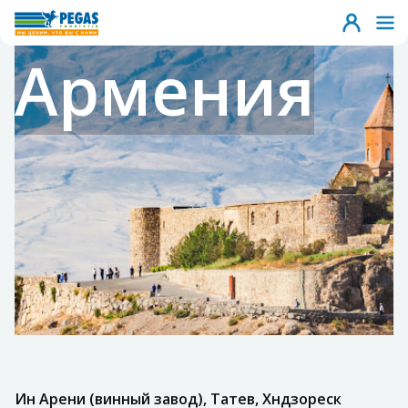
Армения
Ин Арени (винный завод), Татев, Хндзореск