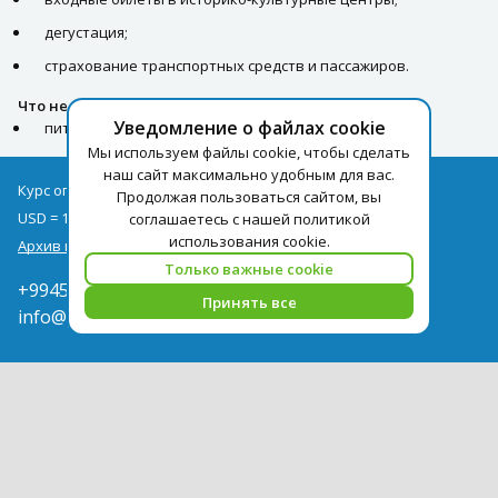
дегустация;
страхование транспортных средств и пассажиров.
Что не входит
Уведомление о файлах cookie
питание во время экскурсии.
Мы используем файлы cookie, чтобы сделать
наш сайт максимально удобным для вас.
Курс оплаты туров на 07.08
Продолжая пользоваться сайтом, вы
USD = 1,71
EUR = 1,97
соглашаетесь с нашей политикой
использования cookie.
Архив курсов
Только важные cookie
+994502285435
Принять все
info@pegast.az
Сотрудничество
Новости
Поиск Тура
Бронирование Отелей