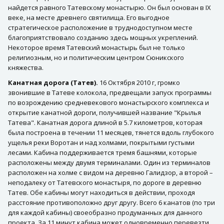
найдется равного Татевскому монастырю. Он был основан в IX
веке, на месте древнего святилища. Его выгодное
стратегическое расположение в труднодоступном месте
благоприятствовало созданию здесь мощных укреплений.
Некоторое время Татевский монастырь был не только
религиозным, но и политическим центром Сюникского
княжества.
Канатная дорога (Татев).
16 Октября 2010 г, громко
звонившие в Татеве колокола, предвещали запуск программы
по возрождению средневекового монастырского комплекса и
открытие канатной дороги, получившей название "Крылья
Татева". Канатная дорога длиной в 5.7 километров, которая
была построена в течении 11 месяцев, тянется вдоль глубокого
ущелья реки Воротан и над холмами, покрытыми густыми
лесами. Кабина поддерживается тремя башнями, которые
расположены между двумя терминалами. Один из терминалов
расположен на холме с видом на деревню Галидзор, а второй –
неподалеку от Татевского монастыря, по дороге в деревню
Татев. Обе кабины могут находиться в действии, проходя
расстояние противоположно друг другу. Всего 6 канатов (по три
для каждой кабины) своеобразно продуманных для данного
проекта. За 11 минут кабина может одновременно перевезти