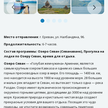
Место отправления:
г. Ереван, ул. Налбандяна, 96.
Продолжительность:
6-7 часов.
Состав программы: Озеро Севан (Севанаванк), Прогулка на
лодке по Озеру Севан, время для отдыха.
Озеро Севан
— «Голубая жемчужина» Армении, является
самым крупным озером Кавказа и одним из самых больших
горных пресноводных озер в мире. Его площадь — 1400 кв. км,
оно находится на высоте 1900 м над уровнем моря. 28 больших
и малых рек впадает в Севан, но вытекает только одна — река
Раздан. Озеро имеет вулканическое происхождение и
окружено горными цепями, доходящими до 3000 м над уровнем
моря. Красивая природа и кристально чистая вода создают
прекрасные условия для вашего отдыха. Посещая это чудо
природы, не упустите возможность совершить приятную