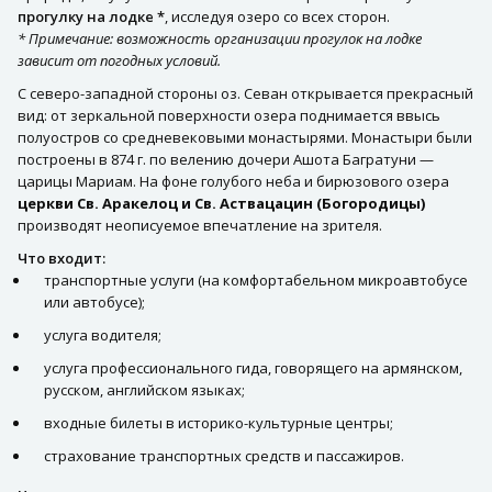
прогулку на лодке *
, исследуя озеро со всех сторон.
* Примечание: возможность организации прогулок на лодке
зависит от погодных условий.
С северо-западной стороны оз. Севан открывается прекрасный
вид: от зеркальной поверхности озера поднимается ввысь
полуостров со средневековыми монастырями. Монастыри были
построены в 874 г. по велению дочери Ашота Багратуни —
царицы Мариам. На фоне голубого неба и бирюзового озера
церкви Св. Аракелоц и Св. Аствацацин (Богородицы)
производят неописуемое впечатление на зрителя.
Что входит:
транспортные услуги (на комфортабельном микроавтобусе
или автобусе);
услуга водителя;
услуга профессионального гида, говорящего на армянском,
русском, английском языках;
входные билеты в историко-культурные центры;
страхование транспортных средств и пассажиров.