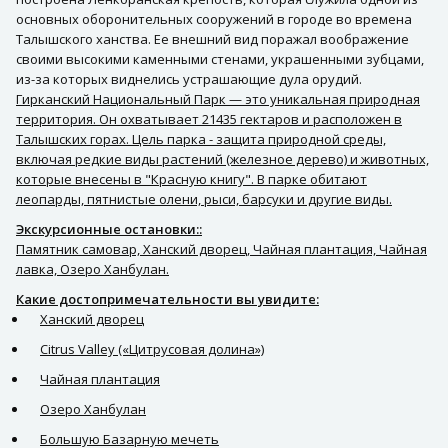
основных оборонительных сооружений в городе во времена
Талышского ханства. Ее внешний вид поражал воображение
своими высокими каменными стенами, украшенными зубцами,
из-за которых виднелись устрашающие дула орудий.
Гирканский Национальный Парк — это уникальная природная
территория. Он охватывает 21435 гектаров и расположен в
Талышских горах. Цель парка - защита природной среды,
включая редкие виды растений (железное дерево) и животных,
которые внесены в "Красную книгу". В парке обитают
леопарды, пятнистые олени, рыси, барсуки и другие виды.
Экскурсионные остановки::
Памятник самовар, Ханский дворец, Чайная плантация, Чайная
лавка, Озеро Ханбулан.
Какие достопримечательности вы увидите:
Ханский дворец
Citrus Valley («Цитрусовая долина»)
Чайная плантация
Озеро Ханбулан
Большую Базарную мечеть