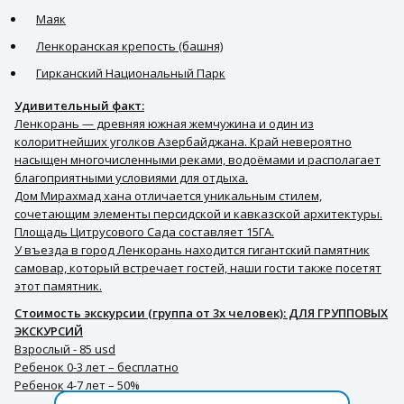
Маяк
Ленкоранская крепость (башня)
Гирканский Национальный Парк
Удивительный факт:
Ленкорань — древняя южная жемчужина и один из
колоритнейших уголков Азербайджана. Край невероятно
насыщен многочисленными реками, водоёмами и располагает
благоприятными условиями для отдыха.
Дом Мирахмад хана отличается уникальным стилем,
сочетающим элементы персидской и кавказской архитектуры.
Площадь Цитрусового Сада составляет 15ГА.
У въезда в город Ленкорань находится гигантский памятник
самовар, который встречает гостей, наши гости также посетят
этот памятник.
Стоимость экскурсии (группа от 3х человек): ДЛЯ ГРУППОВЫХ
ЭКСКУРСИЙ
Взрослый - 85 usd
Ребенок 0-3 лет – бесплатно
Ребенок 4-7 лет – 50%