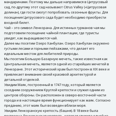
мандаринами. Поэтому мы дальше направимся в Цитрусовый
сад, по-другому этот сад называют Citrus Valley («Цитрусовая
долина»), где гости смогут попробовать сезонные фрукты. Для
посещения Цитрусового сада будет необходимо приобрести
входной билет.
Чай – это символ Ленкорана. Для истинных гурманов чая мы
подготовили посещение чайной плантации, где туристы
увидят, как выращиваются чай.
Далее мы посетим Озеро Ханбулан. Озеро Ханбулан окружено
густыми лесами и горными пейзажами, что делает его
идеальным местом для любителей природы.
Мы посетим Большую Базарную мечеть, также известная как
Центральная мечеть, является одной из старейших мечетей в
Ленкоране. Этот исторический храм был построен в XIX веке и
привлекает внимание своей красивой архитектурой и
детальной отделкой.
Увидим Маяк, построенный в 1747 году, который является
соседним сооружением Круглой крепости и служил одним из
центров обороны. Он расположен в северо-восточной части
города и в настоящее время функционирует как маяк. Согласно
преданию, этот маяк был возведен вблизи моря.
Увидим Ленкоранскую крепость (башня). В 18 веке была
построена Ленкоранская крепость, которая служила одной из