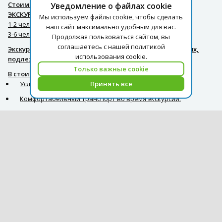
Стоимость (за экскурсию): ДЛЯ ИНДИВИДУАЛЬНЫХ
Уведомление о файлах cookie
ЭКСКУРСИЙ
Мы используем файлы cookie, чтобы сделать
1-2 чел. – 300 usd
наш сайт максимально удобным для вас.
3-6 чел. – 317 usd
Продолжая пользоваться сайтом, вы
соглашаетесь с нашей политикой
Экскурсия для гостей, проживающих в пляжных отелях,
использования cookie.
подлежит дополнительной оплате в размере 20$.
Только важные cookie
В стоимость экскурсии включено:
Услуги профессионального, русскоговорящего гида.
Принять все
Комфортабельный транспорт во время экскурсий.
Курс оплаты туров на 06.08
USD = 1,71
EUR = 1,97
Архив курсов
+994502285435
info@pegast.az
Сотрудничество