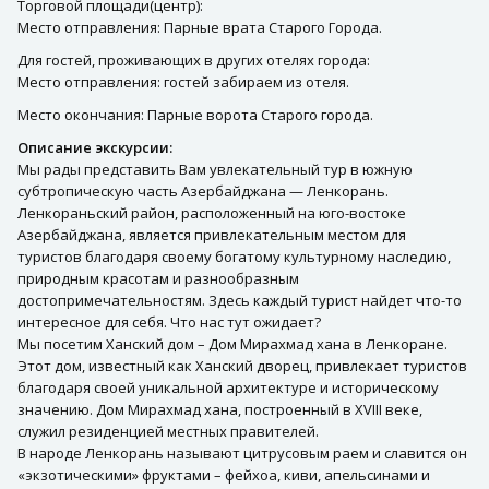
Торговой площади(центр):
Место отправления: Парные врата Старого Города.
Для гостей, проживающих в других отелях города:
Место отправления: гостей забираем из отеля.
Место окончания: Парные ворота Старого города.
Описание экскурсии:
Мы рады представить Вам увлекательный тур в южную
субтропическую часть Азербайджана — Ленкорань.
Ленкораньский район, расположенный на юго-востоке
Азербайджана, является привлекательным местом для
туристов благодаря своему богатому культурному наследию,
природным красотам и разнообразным
достопримечательностям. Здесь каждый турист найдет что-то
интересное для себя. Что нас тут ожидает?
Мы посетим Ханский дом – Дом Мирахмад хана в Ленкоране.
Этот дом, известный как Ханский дворец, привлекает туристов
благодаря своей уникальной архитектуре и историческому
значению. Дом Мирахмад хана, построенный в XVIII веке,
служил резиденцией местных правителей.
В народе Ленкорань называют цитрусовым раем и славится он
«экзотическими» фруктами – фейхоа, киви, апельсинами и