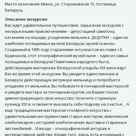
Место окончания: Минск, ул. Сторожовская 15, гостиница
Беларусь
Описание экскурсии:
Вас ждет удивительное путешествие: серьезная экскурсия с
несерьезными приключениями – дегустацией самогона,
катанием на лошади, угощением мельника. ДУДУТКИ – один из
наиболее посещаемых музеев Беларуси, музей-скансен.
Созданный в 1995 году стараниями энтузиастов во главе с Е.
Будинасом, этот этнографический музей ныне – один из самых
посещаемых в Беларуси! Памятники народного быта,
действующие мастерские белорусской усадьбы XIX века ждут
Вас во время этой экскурсии. Вы увидите единственную в
Беларуси действующую ветряную мельницу и попробуете
угощение от мельника; Вы побываете в гончарной мастерской
и увидите мастера за гончарным кругом, на Ваших глазах
демонстрирующего свое искусство; посетите старинную
кузницу XIX в. и сможете выковать себе подкову на счастье… А
еще традиционная мастерская столярного искусства с
удивительными инструментами старых мастеров; живописная
хлебопекарня с историей хлебопечения; выставка старинных
автомобилей… И везде – этнографический антураж и
интерактивное действо. Кроме того, здесь есть и конюшня с