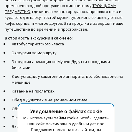
время пешеходной прогулки по живописному
ТРОИЦКОМУ
ПРЕДМЕСТЬЮ
, где кипела жизнь города позапрошлого века и
куда сегодня влекут гостей музеи, сувенирные лавки, уютные
кафе, корчмы и многое другое. Эта прогулка и завершит наше
путешествие во времени и в пространстве.
В стоимость экскурсии включено:
Автобус туристского класса
Экскурсия по маршруту
Экс­кур­сия-анимация по Музею Дудутки с входными
билетами
3 дегустации: у самогонного аппарата, в хлебопекарне, на
мельнице
Катание на пролетках
Обед в Дудутках в национальном стиле
Обзорная экскурсия по Минску
Уведомление о файлах cookie
Пешеходная экскурсия по Верхнему городу
Мы используем файлы cookie, чтобы сделать
наш сайт максимально удобным для вас.
Экскурсия по Троицкому предместью
Продолжая пользоваться сайтом, вы