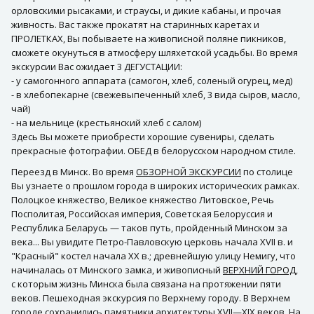
орловскими рысаками, и страусы, и дикие кабаны, и прочая
живность. Вас также прокатят на старинных каретах и
ПРОЛЕТКАХ, Вы побываете на живописной поляне пикников,
сможете окунуться в атмосферу шляхетской усадьбы. Во время
экскурсии Вас ожидает 3 ДЕГУСТАЦИИ:
- у самогонного аппарата (самогон, хлеб, соленый огурец, мед)
- в хлебопекарне (свежевыпеченный хлеб, 3 вида сыров, масло,
чай)
- на мельнице (крестьянский хлеб с салом)
Здесь Вы можете приобрести хорошие сувениры, сделать
прекрасные фотографии. ОБЕД в белорусском народном стиле.
Переезд в Минск. Во время
ОБЗОРНОЙ ЭКСКУРСИИ
по столице
Вы узнаете о прошлом города в широких исторических рамках.
Полоцкое княжество, Великое княжество Литовское, Речь
Посполитая, Российская империя, Советская Белоруссия и
Республика Беларусь — таков путь, пройденный Минском за
века... Вы увидите Петро-Павловскую церковь начала ХVII в. и
"Красный" костел начала ХХ в.; древнейшую улицу Немигу, что
начиналась от Минского замка, и живописный
ВЕРХНИЙ ГОРОД
,
с которым жизнь Минска была связана на протяжении пяти
веков. Пешеходная экскурсия по Верхнему городу. В Верхнем
городе сохранились памятники архитектуры XVII—XIX веков. На