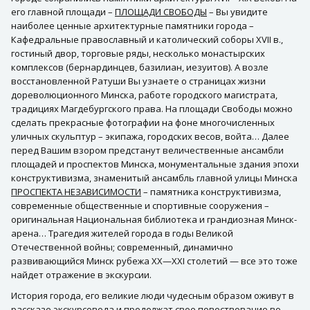
его главной площади –
ПЛОЩАДИ СВОБОДЫ
– Вы увидите
наиболее ценные архитектурные памятники города –
Кафедральные православный и католический соборы ХVII в.,
гостиный двор, торговые ряды, несколько монастырских
комплексов (бернардинцев, базилиан, иезуитов). А возле
восстановленной Ратуши Вы узнаете о страницах жизни
дореволюционного Минска, работе городского магистрата,
традициях Магдебургского права. На площади Свободы можно
сделать прекрасные фотографии на фоне многочисленных
уличных скульптур – экипажа, городских весов, войта… Далее
перед Вашим взором предстанут величественные ансамбли
площадей и проспектов Минска, монументальные здания эпохи
конструктивизма, знаменитый ансамбль главной улицы Минска
ПРОСПЕКТА НЕЗАВИСИМОСТИ
– памятника конструктивизма,
современные общественные и спортивные сооружения –
оригинальная Национальная библиотека и грандиозная Минск-
арена… Трагедия жителей города в годы Великой
Отечественной войны; современный, динамично
развивающийся Минск рубежа ХХ—ХХI столетий — все это тоже
найдет отражение в экскурсии.
История города, его великие люди чудесным образом оживут в
рассказе экскурсовода и продолжат свое повествование во