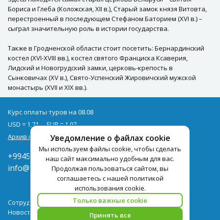
Бориса и Глеба (Коложская, XII в.), Старый замок князя Витовта,
перестроенный в последующем Стефаном Баторием (XVI в.) –
сыграл значительную роль в истории государства.
Также в Гродненской области стоит посетить: Бернардинский
костел (XVI-XVIII вв.), костел святого Франциска Ксаверия,
Лидский и Новогрудский замки, церковь-крепость в
Сынковичах (XV в.), Свято-Успенский Жировичский мужской
монастырь (XVII и XIX вв.).
Курс оплаты туров на 08.08
USD = 1,71
EUR = 1,97
Архив курсов
Уведомление о файлах cookie
Мы используем файлы cookie, чтобы сделать
+994502285435
наш сайт максимально удобным для вас.
info@pegast.az
Продолжая пользоваться сайтом, вы
соглашаетесь с нашей политикой
использования cookie.
Только важные cookie
Сотрудничество
Новости
Принять все