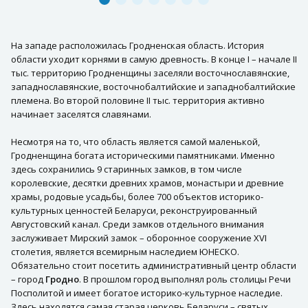
На западе расположилась Гродненская область. История
области уходит корнями в самую древность. В конце I – начале II
тыс. территорию Гродненщины заселяли восточнославянские,
западнославянские, восточнобалтийские и западнобалтийские
племена. Во второй половине II тыс. территория активно
начинает заселятся славянами.
Несмотря на то, что область является самой маленькой,
Гродненщина богата историческими памятниками. Именно
здесь сохранились 9 старинных замков, в том числе
королевские, десятки древних храмов, монастыри и древние
храмы, родовые усадьбы, более 700 объектов историко-
культурных ценностей Беларуси, реконструированный
Августовский канал. Среди замков отдельного внимания
заслуживает Мирский замок – оборонное сооружение XVI
столетия, является всемирным наследием ЮНЕСКО.
Обязательно стоит посетить административный центр области
– город
Гродно
. В прошлом город выполнял роль столицы Речи
Посполитой и имеет богатое историко-культурное наследие.
Здесь находятся самая старая церковь Беларуси – святых