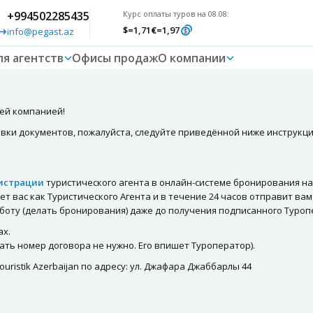
+994502285435
Курс оплаты туров на 08.08:
$
=1,71
€
=1,97
info@pegast.az
ля агентств
Офисы продаж
О компании
ей компанией!
вки документов, пожалуйста, следуйте приведённой ниже инструкци
гистрации
туристического агента в онлайн-системе бронирования на
 вас как Туристического Агента и в течение 24 часов отправит вам
аботу (делать бронирования) даже до получения подписанного Туро
ах.
ать номер договора не нужно. Его впишет Туроператор).
ristik Azerbaijan по адресу: ул. Джафара Джаббарлы 44