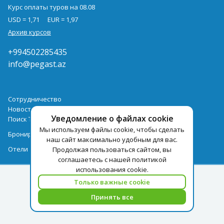
Курс оплаты туров на 08.08
USD = 1,71
EUR = 1,97
Архив курсов
+994502285435
info@pegast.az
Сотрудничество
Новости
Уведомление о файлах cookie
Поиск Тура
Мы используем файлы cookie, чтобы сделать
Бронирование Отелей
наш сайт максимально удобным для вас.
Отели
Продолжая пользоваться сайтом, вы
соглашаетесь с нашей политикой
использования cookie.
Только важные cookie
Принять все