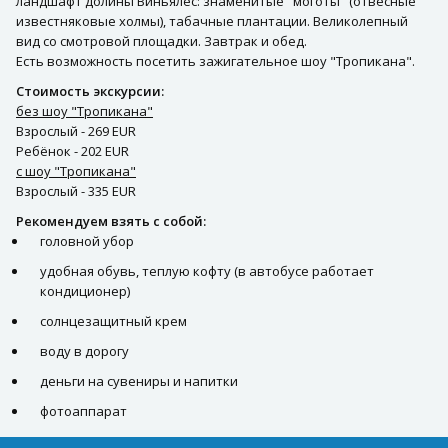
ландшафт долины Виньялес: знаменитые "моготы" (отвесные
известняковые холмы), табачные плантации. Великолепный
вид со смотровой площадки. Завтрак и обед.
Есть возможность посетить зажигательное шоу "Тропикана".
Стоимость экскурсии:
без шоу "Тропикана"
Взрослый - 269 EUR
Ребёнок - 202 EUR
c шоу "Тропикана"
Взрослый - 335 EUR
Рекомендуем взять с собой:
головной убор
удобная обувь, теплую кофту (в автобусе работает
кондиционер)
солнцезащитный крем
воду в дорогу
деньги на сувениры и напитки
фотоаппарат