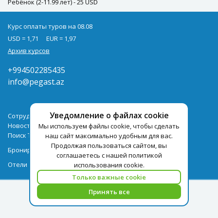
Ребёнок (2-11.99 лет) - 25 USD
Курс оплаты туров на 08.08
USD = 1,71
EUR = 1,97
Архив курсов
+994502285435
info@pegast.az
Уведомление о файлах cookie
Сотрудничество
Новости
Мы используем файлы cookie, чтобы сделать
Поиск Тура
наш сайт максимально удобным для вас.
Продолжая пользоваться сайтом, вы
Бронирование Отелей
соглашаетесь с нашей политикой
Отели
использования cookie.
Только важные cookie
Принять все