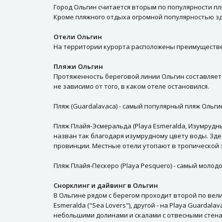
Город Ольгин считается вторым по популярности п
Кроме пляжного отдыха огромной популярностью зде
Отели Ольгин
На территории курорта расположены преимуществен
Пляжи Ольгин
Протяженность береговой линии Ольгин составляет 
не зависимо от того, в каком отеле остановился.
Пляж (Guardalavaca) - самый популярный пляж Ольги
Пляж Плайя-Эсмеральда (Playa Esmeralda, Изумрудны
назван так благодаря изумрудному цвету воды. Зд
провинции. Местные отели утопают в тропической з
Пляж Плайя-Пескеро (Playa Pesquero) - самый молод
Снорклинг и дайвинг в Ольгин
В Ольгине рядом с берегом проходит второй по вел
Esmeralda ("Sea Lovers"), другой - на Playa Guard
небольшими долинами и скалами с отвесными стенам