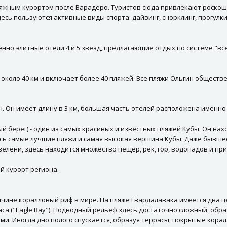
ляжным курортом после Варадеро. Туристов сюда привлекают роскош
сь пользуются активные виды спорта: дайвинг, снорклинг, прогулки
но элитные отели 4 и 5 звезд, предлагающие отдых по системе "вс
около 40 км и включает более 40 пляжей. Все пляжи Ольгин общест
н. Он имеет длину в 3 км, большая часть отелей расположена именно 
й берег) - один из самых красивых и известных пляжей Кубы. Он нах
есь самые лучшие пляжи и самая высокая вершина Кубы. Даже бывше
елени, здесь находится множество пещер, рек, гор, водопадов и пр
ой курорт региона.
ичине коралловый риф в мире. На пляже Гвардалавака имеется два це
alavaca ("Eagle Ray"). Подводный рельеф здесь достаточно сложный, 
и. Иногда дно полого спускается, образуя террасы, покрытые кора