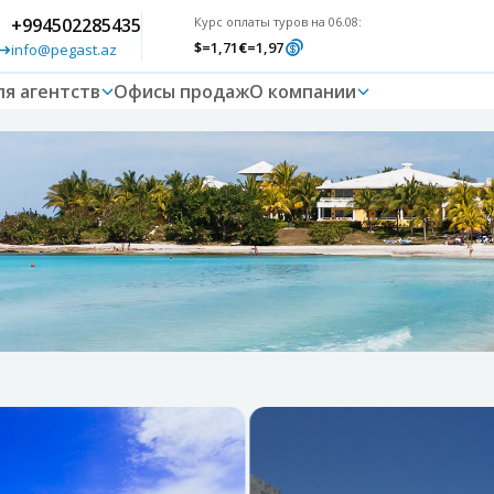
+994502285435
Курс оплаты туров на 06.08:
$
=1,71
€
=1,97
info@pegast.az
ля агентств
Офисы продаж
О компании