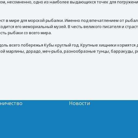
ом, несомненно, одно из наиболее выдающихся точек для погружени
ест в мире для морской рыбалки. Именно под впечатлением от рыбалк
ходится его мемориальный музей. В честь великого писателя и стра
сть рыбаки со всего мира.
оль всего побережья Кубы круглый год. Крупные хищники кормятся 
бой марлины, дорадо, меч-рыба, разнообразные тунцы, барракуды, р
ничество
Новости