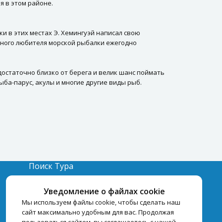
я в этом районе.
и в этих местах Э. Хемингуэй написал свою
стного любителя морской рыбалки ежегодно
достаточно близко от берега и велик шанс поймать
ыба-парус, акулы и многие другие виды рыб.
Поиск Тура
Бронирование Отелей
Уведомление о файлах cookie
Отели
Мы используем файлы cookie, чтобы сделать наш
сайт максимально удобным для вас. Продолжая