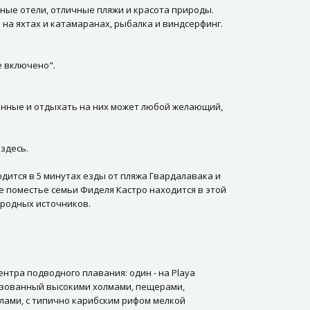
ные отели, отличные пляжи и красота природы.
 на яхтах и катамаранах, рыбалка и виндсерфинг.
е включено".
венные и отдыхать на них может любой желающий,
здесь.
одится в 5 минутах езды от пляжа Гвардалавака и
е поместье семьи Фиделя Кастро находится в этой
иродных источников.
нтра подводного плавания: один - на Playa
образованный высокими холмами, пещерами,
ллами, с типично карибским рифом мелкой