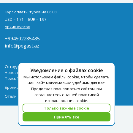
Курс оплаты туров на 06.08
USD = 1,71
EUR = 1,97
Архив курсов
+994502285435
info@pegast.az
Сотрудничество
Уведомление о файлах cookie
Новости
Мы используем файлы cookie, чтобы сделать
Поиск Тура
наш сайт максимально удобным для вас.
Бронирование Отелей
Продолжая пользоваться сайтом, вы
соглашаетесь с нашей политикой
Отели
использования cookie.
Только важные cookie
Принять все