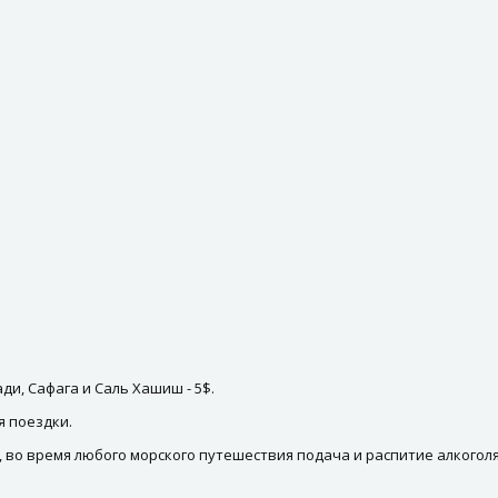
ди, Сафага и Саль Хашиш - 5$.
я поездки.
 во время любого морского путешествия подача и распитие алкогол