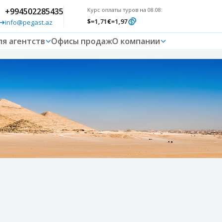
+994502285435
Курс оплаты туров на 08.08:
$
=1,71
€
=1,97
info@pegast.az
ля агентств
Офисы продаж
О компании