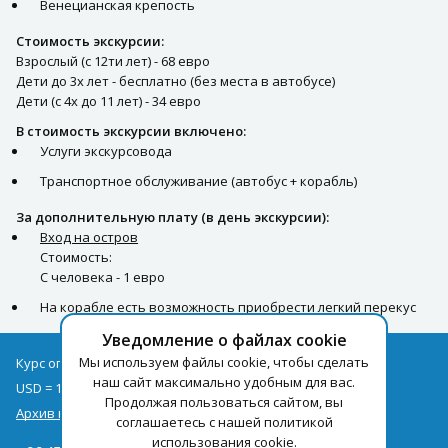
Венецианская крепость
Стоимость экскурсии:
Взрослый (с 12ти лет) - 68 евро
Дети до 3х лет - бесплатно (без места в автобусе)
Дети (с 4х до 11 лет) - 34 евро
В стоимость экскурсии включено:
Услуги экскурсовода
Транспортное обслуживание (автобус + корабль)
За дополнительную плату (в день экскурсии):
Вход на остров
Стоимость:
С человека - 1 евро
На корабле есть возможность приобрести легкий перекус
Уведомление о файлах cookie
Мы используем файлы cookie, чтобы сделать
Курс оплаты туров на 09.08
наш сайт максимально удобным для вас.
USD = 1,71
EUR = 1,97
Продолжая пользоваться сайтом, вы
Архив курсов
соглашаетесь с нашей политикой
использования cookie.