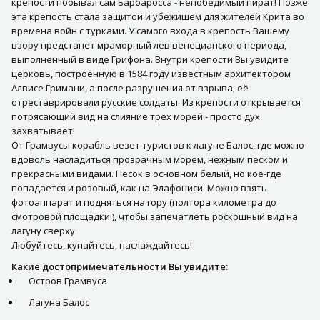
крепости побывал сам Барбаросса - непобедимый пират! Позже
эта крепость стала защитой и убежищем для жителей Крита во
времена войн с турками. У самого входа в крепость Вашему
взору предстанет мраморный лев венецианского периода,
выполненный в виде Грифона. Внутри крепости Вы увидите
церковь, построенную в 1584 году известным архитектором
Алвисе Гримани, а после разрушения от взрыва, её
отреставрировали русские солдаты. Из крепости открывается
потрясающий вид на слияние трех морей - просто дух
захватывает!
От Грамвусы корабль везет туристов к лагуне Балос, где можно
вдоволь насладиться прозрачным морем, нежным песком и
прекрасными видами. Песок в основном белый, но кое-где
попадается и розовый, как на Элафониси. Можно взять
фотоаппарат и подняться на гору (полтора километра до
смотровой площадки!), чтобы запечатлеть роскошный вид на
лагуну сверху.
Любуйтесь, купайтесь, наслаждайтесь!
Какие достопримечательности Вы увидите:
Остров Грамвуса
Лагуна Балос