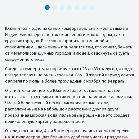
Южный Гоа – одно из самых комфортабельных мест отдыха в
Индии. Улицы здесь не так оживленны и многолюдны, как в
крупных городах. Все словно пронизано тишиной и
спокойствием. Здесь очень понравится тем, кто хочет убежать
от мегаполисов, шумных городов и людей, отдохнуть от суеты
современного мира.
Средняя температура варьируется от 23 до 33 градусов, а вода
всегда теплая и не очень соленая. Самый жаркий период длится
с апреля по июль, а более прохладный с ноября по февраль.
Отличительной чертой Южного Гоа, от остальных частей
штата, являются пляжи протяженностью на многие километры.
Чистый белоснежный песок, высококлассные отели,
расположенные на небольшом расстоянии друг от друга,
прозрачная морская вода, пальмовые рощи – все это создает
великолепную картину завершенности.
Отели, в основном, 4-х и 5 звезд протянулись вдоль побережья
на 30 километров. Для большего удобства участки разделены