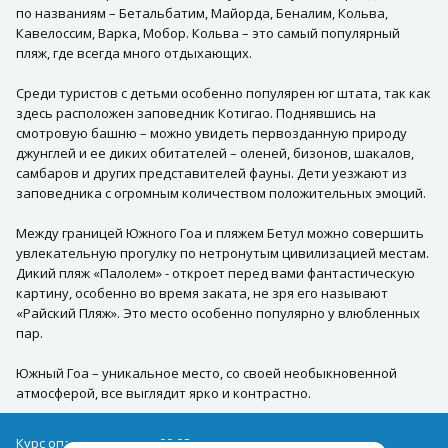
по названиям – Бетальбатим, Майорда, Беналим, Кольва,
Кавелоссим, Варка, Мобор. Кольва – это самый популярный
пляж, где всегда много отдыхающих.
Среди туристов с детьми особенно популярен юг штата, так как
здесь расположен заповедник Котигао. Поднявшись на
смотровую башню – можно увидеть первозданную природу
джунглей и ее диких обитателей – оленей, бизонов, шакалов,
самбаров и других представителей фауны. Дети уезжают из
заповедника с огромным количеством положительных эмоций.
Между границей Южного Гоа и пляжем Бетул можно совершить
увлекательную прогулку по нетронутым цивилизацией местам.
Дикий пляж «Палолем» - откроет перед вами фантастическую
картину, особенно во время заката, не зря его называют
«Райский Пляж». Это место особенно популярно у влюбленных
пар.
Южный Гоа – уникальное место, со своей необыкновенной
атмосферой, все выглядит ярко и контрастно.
Курс оплаты туров на 09.08