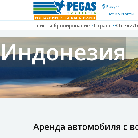
Баку
Все контакты
Поиск и бронирование
Страны
Отели
Д
Индонезия
Аренда автомобиля с во