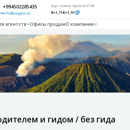
+994502285435
Курс оплаты туров на 07.08:
$
=1,71
€
=1,97
info@pegast.az
ля агентств
Офисы продаж
О компании
дителем и гидом / без гида