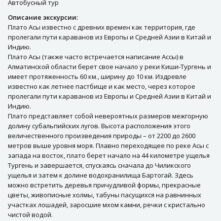
Автобусный тур
Описание экскурсии:
Плато Асы известно с древних времен как территория, где
пролегали пути караванов из Европы и Средней Азии в Китай и
Индию.
Плато Асы (также часто встречается написание Ассы) в
Алматинской области берет свое начало у реки Киши-Тургень и
имеет протяженность 60 км., ширину до 10 км. Издревле
известно как летнее пастбище и как место, через которое
пролегали пути караванов из Европы и Средней Азии в Китай и
Индию.
Плато представляет собой невероятных размеров межгорную
долину субальпийских лугов. Высота расположения этого
величественного произведения природы – от 2200 до 2600
метров выше уровня моря. Плавно переходящее по реке Асы с
запада на восток, плато берет начало на 44 километре ущелья
Тургень и завершается, спускаясь сначала до Чиликского
ущелья и затем к долине водохранилища Бартогай. Здесь
можно встретить деревья причудливой формы, прекрасные
цветы, живописные холмы, табуны пасущихся на равнинных
участках лошадей, заросшие мхом камни, речки с кристально
чистой водой.