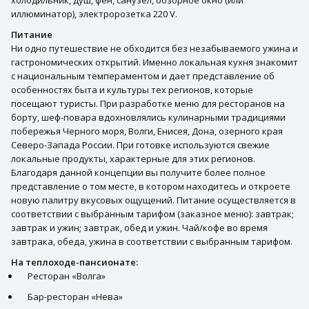
холодильник, душ, фен, санузел, обзорное окно (или
иллюминатор), электророзетка 220 V.
Питание
Ни одно путешествие не обходится без незабываемого ужина и
гастрономических открытий. Именно локальная кухня знакомит
с национальным темпераментом и дает представление об
особенностях быта и культуры тех регионов, которые
посещают туристы. При разработке меню для ресторанов на
борту, шеф-повара вдохновлялись кулинарными традициями
побережья Черного моря, Волги, Енисея, Дона, озерного края
Северо-Запада России. При готовке используются свежие
локальные продукты, характерные для этих регионов.
Благодаря данной концепции вы получите более полное
представление о том месте, в котором находитесь и откроете
новую палитру вкусовых ощущений. Питание осуществляется в
соответствии с выбранным тарифом (заказное меню): завтрак;
завтрак и ужин; завтрак, обед и ужин. Чай/кофе во время
завтрака, обеда, ужина в соответствии с выбранным тарифом.
На теплоходе-пансионате:
Ресторан «Волга»
Бар-ресторан «Нева»