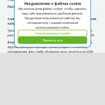
Уведомление о файлах cookie
Палубы:
средняя.
Мы используем файлы cookie, чтобы сделать
наш сайт максимально удобным для вас.
Продолжая пользоваться сайтом, вы
2-местное размещение в 3-местной 2-ярусной (нижняя
соглашаетесь с нашей политикой
палуба)
использования cookie.
Трехместная двухъярусная каюта со всеми удобствами,
Только важные cookie
расположенная на нижней палубе. Номера кают: 109–118.
Принять все
В каюте:
три спальных места (два внизу, одно – вторым
ярусом), шкаф для одежды, трюмо, радио, телевизор,
холодильник, фен, сейф, обзорное окно, розетка на 220V.
Расширена площадь санблока, отдельный душ, санузел,
кондиционер.
3-местная 2-ярусная (нижняя палуба)
Трехместная двухъярусная каюта со всеми удобствами,
расположенная на нижней палубе. Номера кают: 109–118.
В каюте:
три спальных места (два внизу, одно – вторым
ярусом), шкаф для одежды, трюмо, радио, телевизор,
холодильник, фен, сейф, обзорное окно, розетка на 220V.