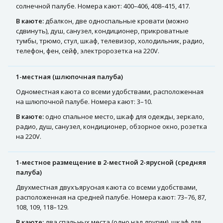
солнечной палубе. Номера кают: 400–406, 408–415, 417.
В каюте:
дбалкон, две односпальные кровати (можно
сдвинуть), душ, санузел, кондиционер, прикроватные
тумбы, трюмо, стул, шкаф, телевизор, холодильник, радио,
телефон, фен, сейф, электророзетка на 220V.
1-местная (шлюпочная палуба)
Одноместная каюта со всеми удобствами, расположенная
на шлюпочной палубе. Номера кают: 3–10.
В каюте:
одно спальное место, шкаф для одежды, зеркало,
радио, душ, санузел, кондиционер, обзорное окно, розетка
на 220V.
1-местное размещение в 2-местной 2-ярусной (средняя
палуба)
Двухместная двухъярусная каюта со всеми удобствами,
расположенная на средней палубе. Номера кают: 73–76, 87,
108, 109, 118–129.
В каюте:
два спальных места (одно над другим), шкаф для