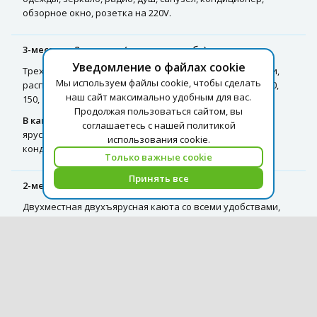
обзорное окно, розетка на 220V.
3-местная 2-ярусная (средняя палуба)
Уведомление о файлах cookie
Трехместная двухъярусная каюта со всеми удобствами,
Мы используем файлы cookie, чтобы сделать
расположенная на средней палубе. Номера кают: 77–80,
наш сайт максимально удобным для вас.
150, 151.
Продолжая пользоваться сайтом, вы
В каюте:
три спальных места (два внизу, одно вторым
соглашаетесь с нашей политикой
ярусом), шкаф для одежды, трюмо, радио, душ, санузел,
использования cookie.
кондиционер, обзорное окно, розетка на 220V.
Только важные cookie
Принять все
2-местная 2-ярусная (главная палуба)
Двухместная двухъярусная каюта со всеми удобствами,
расположенная на главной палубе. Номера кают: 162, 164,
181, 183, 185, 187, 189–192.
В каюте:
два спальных места (одно над другим), шкаф для
одежды, зеркало, радио, душ, санузел, кондиционер,
обзорное окно, розетка на 220V.