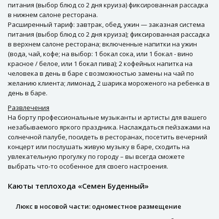
питания (выбор блюд со 2 дня круиза) фиксированная рассадка
в нижнем салоне ресторана.
Расширенный тариф: завтрак, обед, ужин — заказная система
питания (выбор блюд со 2 дня круиза); фиксированная рассадка
в верхнем салоне ресторана; включенные напитки на ужин
(вода, чай, кофе; на выбор: 1 бокал сока, или 1 бокал - вино
красное / белое, или 1 бокал пива); 2 кофейных напитка на
человека в день в баре с возможностью замены на чай по
желанию клиента; лимонад, 2 шарика мороженого на ребенка в
день в баре.
Развлечения
На борту профессиональные музыканты и артисты для вашего
незабываемого яркого праздника. Наслаждаться пейзажами на
солнечной палубе, посидеть в ресторанах, посетить вечерний
концерт или послушать живую музыку в баре, сходить на
увлекательную прогулку по городу – вы всегда сможете
выбрать что-то особенное для своего настроения.
Каюты теплохода «Семен Буденный»
Люкс в носовой части: одноместное размещение