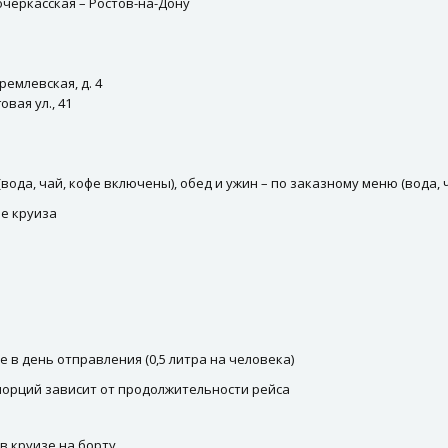
очеркасская – Ростов-на-Дону
ремлевская, д. 4
вая ул., 41
вода, чай, кофе включены), обед и ужин – по заказному меню (вода,
е круиза
 в день отправления (0,5 литра на человека)
порций зависит от продолжительности рейса
в круизе на борту