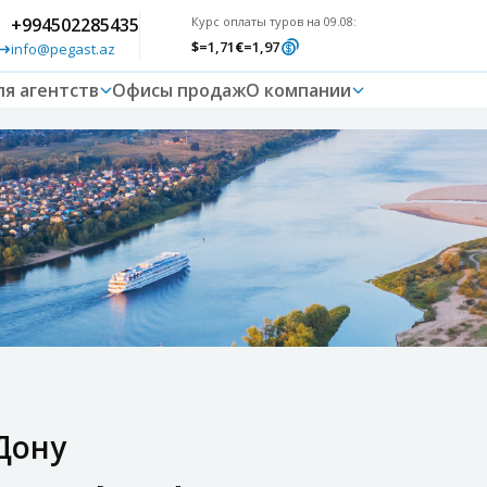
+994502285435
Курс оплаты туров на 09.08:
$
=1,71
€
=1,97
info@pegast.az
ля агентств
Офисы продаж
О компании
Дону