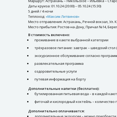
Маршрут: Астрахань – Никольское – Ильевка – Стар
Даты круиза: 01.10.24 (20:00) – 05.10.24 (15:30)
5 дней / 4 ночи
Теплоход:
«Максим Литвинов»
Место отправления: Астрахань, Речной вокзал, Ул. К
Место прибытия: Ростов-на-Дону, Причал №14, Берего
В стоимость включено:
проживание в каюте выбранной категории
трёхразовое питание: завтрак – шведский стол (
экскурсионное обслуживание согласно программ
развлекательная программа
оздоровительные услуги
путевая информация на борту
Дополнительные напитки (бесплатно):
бутилированная питьевая вода – в каждой каюте
фиточай и кислородный коктейль – количество 
Дополнительно оплачивается:
дополнительные экскурсии – можно приобрести 