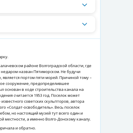
арку.
алачевском районе Волгоградской области, где
к недаром назван Пятиморском. Не будучи
, является портом пяти морей. Причиной тому –
кое сооружение, предопределившее
ыл основан в ходе строительства канала на
дения считается 1953 год. Поселок может
известного советских скульпторов, автора
ого «Солдат-освободитель». Весь поселок
бом, но настоящий музей тут всего один и
й местности, а именно Волго-Донскому каналу.
причала и обратно.