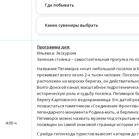
Где побывать
Какие сувениры выбрать
Программа дня:
Ильёвка: Экскурсия
Зеленая стоянка – самостоятельная прогулка по п
Название Пятиморск носит небольшой поселок в К
проживает всего около 2-х тысяч человек. Посело
расположен на морских берегах, он действительно
Волго-Донской канал, масштабное гидротехничес
историческую роль и судьбу поселка. Пятиморск б
берегу Карповского водохранилища. Его датой рож
похвастаться памятником «Соединение Фронтов»- 
легендарного монумента Родина-мать, и берлинск
Пятиморск можно назвать музеем под открытым не
4:00 ч.
посвящен он самой знаковой странице истории это
С рейда теплохода туристов вывозят катером до 