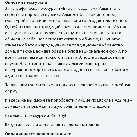
Описание экскурсии:
Этнографическая экскурсия «В гости к адыгам». Адыги - это
коренной народ республики Адыгея с богатой историей,
культурой и традициями, которые они соблюдают до сих пор.
Одной из главных традиций является гостеприимство. И у нас
есть уникальная возможность ощутить все тонкости этого
обычая на себе. Вас встретят согласно обычаю, Вы многое
узнаете об этом народе, увидите традиционное убранство
дома, а также Вас ждет обед из блюд национальной кухни, по
всем правилам адыгейского этикета. А после обеда хозяйка
научит Вас готовить настоящий адыгейский сыр из
натурального коровьего молока и одно из популярных блюд у
адыгов из сваренного сыра.
Желающим гостям хозяева покажут свою небольшую семейную
ферму.
И здесь же Вы сможете приобрести лучшие подарки из Адыгеи –
домашние сыры, Адыгейскую соль, специи и сладости.
Стоимость экскурсии:
4500 руб.
Входные билеты оплачиваются дополнительно.
Оплачивается дополнительно: