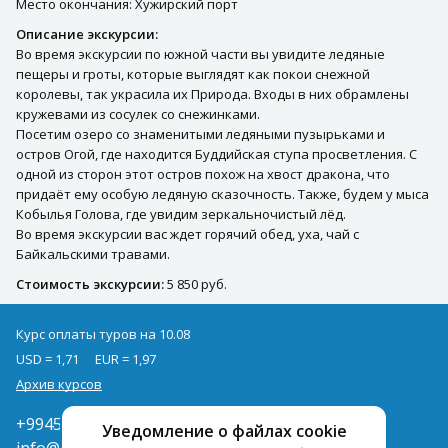
Место окончания: Хужирский порт
Описание экскурсии:
Во время экскурсии по южной части вы увидите ледяные
пещеры и гроты, которые выглядят как покои снежной
королевы, так украсила их Природа. Входы в них обрамлены
кружевами из сосулек со снежинками.
Посетим озеро со знаменитыми ледяными пузырьками и
остров Огой, где находится Буддийская ступа просветления. С
одной из сторон этот остров похож на хвост дракона, что
придаёт ему особую ледяную сказочность. Также, будем у мыса
Кобылья Голова, где увидим зеркальночистый лёд.
Во время экскурсии вас ждет горячий обед, уха, чай с
Байкальскими травами.
Стоимость экскурсии:
5 850 руб.
Курс оплаты туров на 10.08
USD = 1,71
EUR = 1,97
Архив курсов
+994502285435
Уведомление о файлах cookie
info@pegast.az