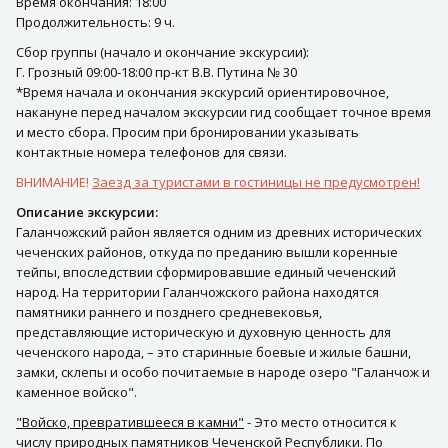
Время окончания: 18:00
Продолжительность: 9 ч.
Сбор группы (начало и окончание экскурсии):
Г. Грозный 09:00-18:00 пр-кт В.В. Путина № 30
*Время начала и окончания экскурсий ориентировочное,
накануне перед началом экскурсии гид сообщает точное время
и место сбора. Просим при бронировании указывать
контактные номера телефонов для связи.
ВНИМАНИЕ!
Заезд за туристами в гостиницы не предусмотрен!
Описание экскурсии:
Галанчожский район является одним из древних исторических
чеченских районов, откуда по преданию вышли коренные
тейпы, впоследствии сформировавшие единый чеченский
народ. На территории Галанчожского района находятся
памятники раннего и позднего средневековья,
представляющие историческую и духовную ценность для
чеченского народа, – это старинные боевые и жилые башни,
замки, склепы и особо почитаемые в народе озеро "Галанчож и
каменное войско".
"Войско, превратившееся в камни"
- Это место относится к
числу природных памятников Чеченской Республики. По