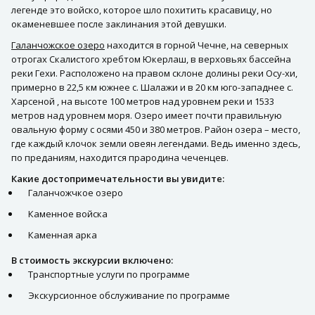
легенде это войско, которое шло похитить красавицу, но
окаменевшее после заклинания этой девушки.
Галанчожское озеро
находится в горной Чечне, на северных
отрогах Скалистого хребтом Юкерлаш, в верховьях бассейна
реки Гехи. Расположено на правом склоне долины реки Осу-хи,
примерно в 22,5 км южнее с. Шалажи и в 20 км юго-западнее с.
Харсеной , на высоте 100 метров над уровнем реки и 1533
метров над уровнем моря. Озеро имеет почти правильную
овальную форму с осями 450 и 380 метров. Район озера – место,
где каждый клочок земли овеян легендами. Ведь именно здесь,
по преданиям, находится прародина чеченцев.
Какие достопримечательности вы увидите:
Галанчожчкое озеро
Каменное войска
Каменная арка
В стоимость экскурсии включено:
Транспортные услуги по программе
Экскурсионное обслуживание по программе