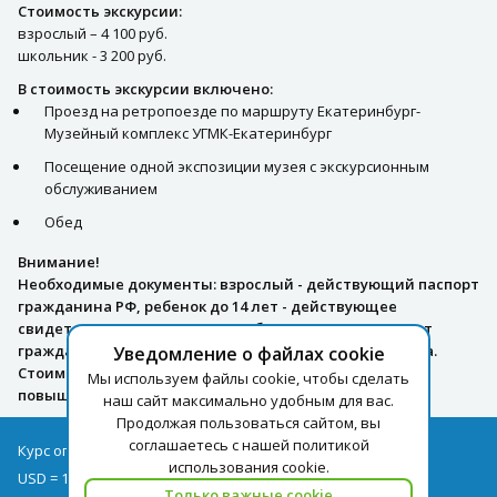
Стоимость экскурсии:
взрослый – 4 100 руб.
школьник - 3 200 руб.
В стоимость экскурсии включено:
Проезд на ретропоезде по маршруту Екатеринбург-
Музейный комплекс УГМК-Екатеринбург
Посещение одной экспозиции музея с экскурсионным
обслуживанием
Обед
Внимание!
Необходимые документы: взрослый - действующий паспорт
гражданина РФ, ребенок до 14 лет - действующее
свидетельство о рождении, ребенок с 14 лет - паспорт
гражданина РФ, для школьников – справка школьника.
Уведомление о файлах cookie
Стоимость тура может быть увеличена в связи с
Мы используем файлы cookie, чтобы сделать
повышением железнодорожного тарифа.
наш сайт максимально удобным для вас.
Продолжая пользоваться сайтом, вы
соглашаетесь с нашей политикой
Курс оплаты туров на 09.08
использования cookie.
USD = 1,71
EUR = 1,97
Только важные cookie