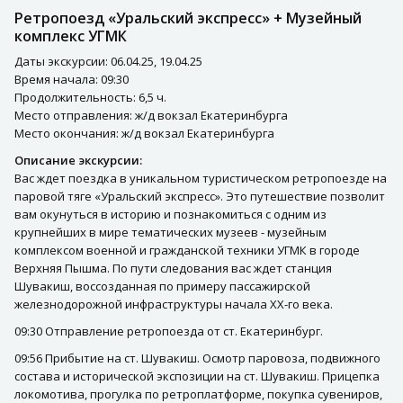
Ретропоезд «Уральский экспресс» + Музейный
комплекс УГМК
Даты экскурсии: 06.04.25, 19.04.25
Время начала: 09:30
Продолжительность: 6,5 ч.
Место отправления: ж/д вокзал Екатеринбурга
Место окончания: ж/д вокзал Екатеринбурга
Описание экскурсии:
Вас ждет поездка в уникальном туристическом ретропоезде на
паровой тяге «Уральский экспресс». Это путешествие позволит
вам окунуться в историю и познакомиться с одним из
крупнейших в мире тематических музеев - музейным
комплексом военной и гражданской техники УГМК в городе
Верхняя Пышма. По пути следования вас ждет станция
Шувакиш, воссозданная по примеру пассажирской
железнодорожной инфраструктуры начала XX-го века.
09:30 Отправление ретропоезда от ст. Екатеринбург.
09:56 Прибытие на ст. Шувакиш. Осмотр паровоза, подвижного
состава и исторической экспозиции на ст. Шувакиш. Прицепка
локомотива, прогулка по ретроплатформе, покупка сувениров,