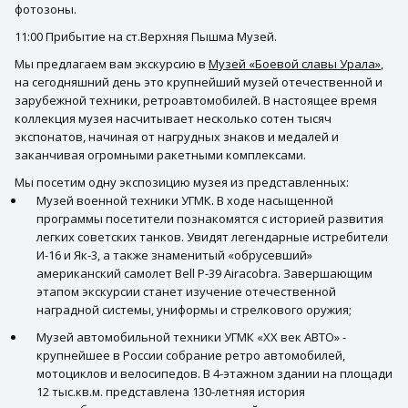
фотозоны.
11:00 Прибытие на ст.Верхняя Пышма Музей.
Мы предлагаем вам экскурсию в
Музей «Боевой славы Урала»
,
на сегодняшний день это крупнейший музей отечественной и
зарубежной техники, ретроавтомобилей. В настоящее время
коллекция музея насчитывает несколько сотен тысяч
экспонатов, начиная от нагрудных знаков и медалей и
заканчивая огромными ракетными комплексами.
Мы посетим одну экспозицию музея из представленных:
Музей военной техники УГМК. В ходе насыщенной
программы посетители познакомятся с историей развития
легких советских танков. Увидят легендарные истребители
И-16 и Як-3, а также знаменитый «обрусевший»
американский самолет Bell P-39 Airacobra. Завершающим
этапом экскурсии станет изучение отечественной
наградной системы, униформы и стрелкового оружия;
Музей автомобильной техники УГМК «ХХ век АВТО» -
крупнейшее в России собрание ретро автомобилей,
мотоциклов и велосипедов. В 4-этажном здании на площади
12 тыс.кв.м. представлена 130-летняя история