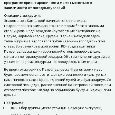
программе ориентировочное и может меняться в
зависимости от погодных условий
Описание экскурсии:
Знакомство с Камчаткой начинается с ее столицы
Петропавловска-Камчатского. Его история богата славными
страницами. Сюда заходили кругосветные экспедиции Ла
Перуза, Чарльза Кларка, Крузенштерна и находили здесь
теплый прием. Петропавловск-Камчатский – город воинской
славы. Во время Крымской войны 1854 года защитники
Петропавловска дали героический отпор превосходящим
силам англо- французской эскадры. Об этом и многом другом вы
узнаете во время экскурсии по городу с опытным гидом.
Во время экскурсии по Петропавловску- Камчатскому у вас
будет возможность посетить ряд исторических и культурных
памятников, а также Краеведческий музей или Вулканариум. Со
смотровой площадки, расположенной на Петровской сопке, вам
откроется прекрасный вид на Авачинскую бухту и Вилючинский
вулкан.
Программа:
10:30 Сбор группы (место уточнять накануне экскурсии)