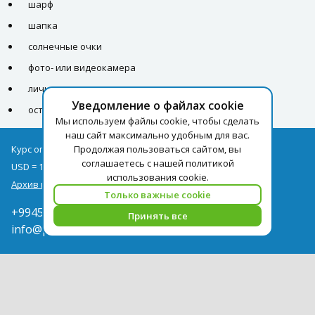
шарф
шапка
солнечные очки
фото- или видеокамера
личная аптечка
Уведомление о файлах cookie
остальные вещи на усмотрение туриста
Мы используем файлы cookie, чтобы сделать
наш сайт максимально удобным для вас.
Продолжая пользоваться сайтом, вы
Курс оплаты туров на 08.08
соглашаетесь с нашей политикой
USD = 1,71
EUR = 1,97
использования cookie.
Архив курсов
Только важные cookie
+994502285435
Принять все
info@pegast.az
Сотрудничество
Новости
Поиск Тура