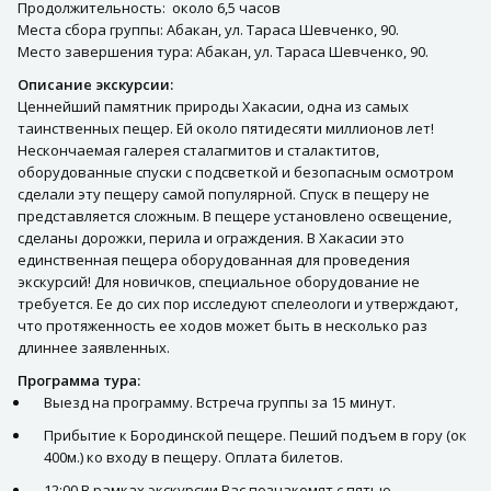
Продолжительность: около 6,5 часов
Места сбора группы: Абакан, ул. Тараса Шевченко, 90.
Место завершения тура: Абакан, ул. Тараса Шевченко, 90.
Описание экскурсии:
Ценнейший памятник природы Хакасии, одна из самых
таинственных пещер. Ей около пятидесяти миллионов лет!
Нескончаемая галерея сталагмитов и сталактитов,
оборудованные спуски с подсветкой и безопасным осмотром
сделали эту пещеру самой популярной. Спуск в пещеру не
представляется сложным. В пещере установлено освещение,
сделаны дорожки, перила и ограждения. В Хакасии это
единственная пещера оборудованная для проведения
экскурсий! Для новичков, специальное оборудование не
требуется. Ее до сих пор исследуют спелеологи и утверждают,
что протяженность ее ходов может быть в несколько раз
длиннее заявленных.
Программа тура:
Выезд на программу. Встреча группы за 15 минут.
Прибытие к Бородинской пещере. Пеший подъем в гору (ок
400м.) ко входу в пещеру. Оплата билетов.
12:00 В рамках экскурсии Вас познакомят с пятью