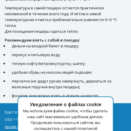
Температура в самой пещере остается практически
неизменной в течение всего года. И летом и зимой
температурная отметка приблизительно равняется 0-+5 °C
тепла.
Для посещения пещеры одеться тепло.
Рекомендуем взять с собой в поездку:
Деньги на входной билет в пещеру;
перекус и питьевую воду;
теплую кофту/ветровку/куртку, шапку;
удобная обувь на нескользящей подошве;
перчатки (не дадут рукам замерзнуть, держаться за
железные поручни внутри пещеры);
фонарик (или можно взять в аренду на месте).
Уведомление о файлах cookie
Мы используем файлы cookie, чтобы сделать
Курс оплаты туров на 09.08
наш сайт максимально удобным для вас.
USD = 1,71
EUR = 1,97
Продолжая пользоваться сайтом, вы
Архив курсов
соглашаетесь с нашей политикой