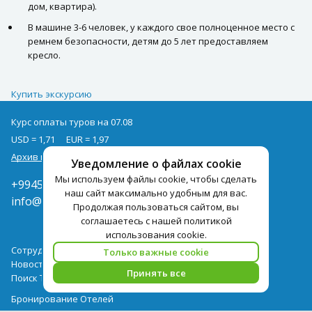
дом, квартира).
В машине 3-6 человек, у каждого свое полноценное место с
ремнем безопасности, детям до 5 лет предоставляем
кресло.
Купить экскурсию
Курс оплаты туров на 07.08
USD = 1,71
EUR = 1,97
Архив курсов
Уведомление о файлах cookie
Мы используем файлы cookie, чтобы сделать
+994502285435
наш сайт максимально удобным для вас.
info@pegast.az
Продолжая пользоваться сайтом, вы
соглашаетесь с нашей политикой
использования cookie.
Сотрудничество
Только важные cookie
Новости
Принять все
Поиск Тура
Бронирование Отелей