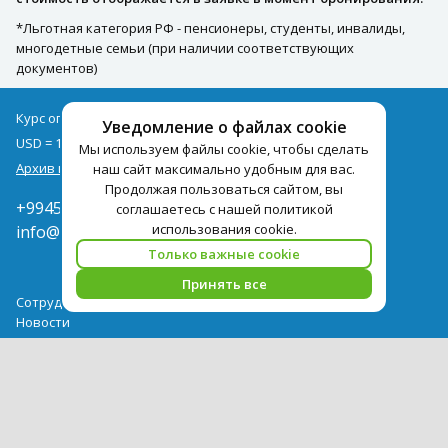
*Льготная категория РФ - пенсионеры, студенты, инвалиды,
многодетные семьи (при наличии соответствующих
документов)
Курс оплаты туров на 10.08
Уведомление о файлах cookie
USD = 1,71
EUR = 1,97
Мы используем файлы cookie, чтобы сделать
Архив курсов
наш сайт максимально удобным для вас.
Продолжая пользоваться сайтом, вы
+994502285435
соглашаетесь с нашей политикой
использования cookie.
info@pegast.az
Только важные cookie
Принять все
Сотрудничество
Новости
Поиск Тура
Бронирование Отелей
Отели