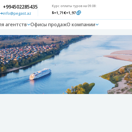
+994502285435
Курс оплаты туров на 09.08:
$
=1,71
€
=1,97
info@pegast.az
ля агентств
Офисы продаж
О компании