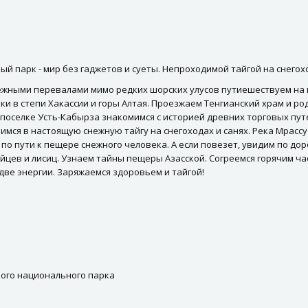
й парк - мир без гаджетов и суеты. Непроходимой тайгой на снегохо
аежными перевалами мимо редких шорских улусов путиешествуем на 
и в степи Хакассии и горы Алтая. Проезжаем Тенгианский храм и ро
поселке Усть-Кабырза знакомимся с историей древних торговых пут
имся в настоящую снежную тайгу на снегоходах и санях. Река Мрассу
по пути к пещере снежного человека. А если повезет, увидим по доро
йцев и лисиц. Узнаем тайны пещеры Азасской. Согреемся горячим ч
две энергии. Заряжаемся здоровьем и тайгой!
ого национального парка