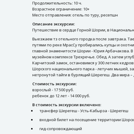
Продолжительность: 10 ч.
Возрастное ограничение: 10+
Место отправления: отель по туру, ресепшн
Описание экскурсии:
Путешествие в сердце Горной Шории, в Национальны
Выезжаем тз отельного городка после завтрака. Т
путями по реке МрасСу пробирались купцы и охотник
главной знаменитости Шории - Юрия Арбачакова. В 
музейном комплексе Трехречье. Обед. А затем углуб
Карчитский замок, остановимся у 300 летних кедров 
Шорского национального парка - летучих мышей, за
нетронутой тайги в бурлящий Шерегеш. Два мира – 
Стоимость экскурсии:
взрослый - 17 500 руб.
ребенок до 12 лет - 14 000 руб.
В стоимость экскурсии включено:
трансфер Шерегеш - Усть-Кабырза - Шерегеш
входной билет на посещение территории Шорск
гид-сопровождающий