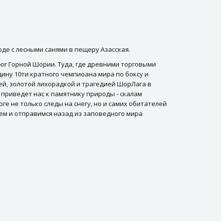
де с лесными санями в пещеру Азасская.
юг Горной Шории. Туда, где древними торговыми
дину 10ти кратного чемпиоана мира по боксу и
ей, золотой лихорадкой и трагедией ШорЛага в
 приведет нас к памятнику природы - скалам
ге не только следы на снегу, но и самих обитателей
аем и отправимся назад из заповедного мира