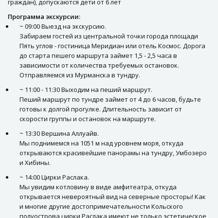
граждан), допускаются дети от 6 лет
Программа экскурсии:
~ 09:00 Выезд на экскурсию.
Забираем гостей из центральной точки города площади
Пять углов - гостиница Меридиан или отель Космос. Дорога
до старта пешего маршрута займет 1,5 - 2,5 часа в
зависимости от количества требуемых остановок.
Отправляемся из Мурманска в тундру.
~ 11:00 - 11:30 Выходим на пеший маршрут.
Пеший маршрут по тундре займет от 4 до 6 часов, будьте
готовы к долгой прогулке. Длительность зависит от
скорости группы и остановок на маршруте.
~ 13:30 Вершина Аллуайв.
Мы поднимемся на 1051 м над уровнем моря, откуда
открываются красивейшие панорамы на тундру, Умбозеро
и Хибины.
~ 14:00 Цирки Раслака.
Мы увидим котловину в виде амфитеатра, откуда
открывается невероятный вид на северные просторы! Как
и многие другие достопримечательности Кольского
полуострова цирки Раслака имеют не только эстетическое