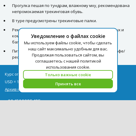
Прогулка пешая по тундрам, влажному мху, рекомендована
непромокаемая трекинговая обувь.
В туре предусмотрены трекинговые палки.
Рекомендована закрытая одежда, спрей от насекомых и
Уведомление о файлах cookie
комаров. В случае, если турист забудет, у гида есть
баллончик.
Мы используем файлы cookie, чтобы сделать
наш сайт максимально удобным для вас.
Питание на природе, либо в автобусе (в округе нет кафе/
Продолжая пользоваться сайтом, вы
ресторанов).
соглашаетесь с нашей политикой
использования cookie.
Курс оплаты туров на 07.08
Только важные cookie
USD = 1,71
EUR = 1,97
Принять все
Архив курсов
+994502285435
info@pegast.az
Сотрудничество
Новости