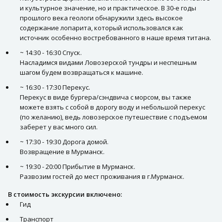
и культурное значение, но и практическое. В 30-е годы
прошлого века геологи обнаружили здесь высокое
содержание лопарита, который использовался как
источник особенно востребованного в наше время титана.
~ 14:30 - 16:30 Спуск.
Насладимся видами Ловозерской тундры и неспешным
шагом будем возвращаться к машине.
~ 16:30 - 17:30 Перекус.
Перекус в виде бургера/сэндвича с морсом, вы также
можете взять с собой в дорогу воду и небольшой перекус
(по желанию), ведь ловозерское путешествие с подъемом
заберет у вас много сил.
~ 17:30 - 19:30 Дорога домой.
Возвращение в Мурманск.
~ 19:30 - 20:00 Прибытие в Мурманск.
Развозим гостей до мест проживания в г.Мурманск.
В стоимость экскурсии включено:
Гид
Транспорт