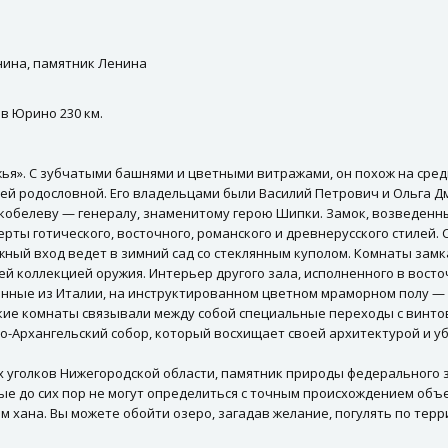
енина, памятник Ленина
 в Юрино 230 км.
». С зубчатыми башнями и цветными витражами, он похож на сред
своей родословной. Его владельцами были Василий Петрович и Ольг
Скобелеву — генералу, знаменитому герою Шипки. Замок, возведенн
рты готического, восточного, романского и древнерусского стилей. 
ый вход ведет в зимний сад со стеклянным куполом. Комнаты замк
й коллекцией оружия. Интерьер другого зала, исполненного в восто
ные из Италии, на инструктированном цветном мраморном полу — ар
ские комнаты связывали между собой специальные переходы с винт
о-Архангельский собор, который восхищает своей архитектурой и у
х уголков Нижегородской области, памятник природы федерального зн
ые до сих пор не могут определиться с точным происхождением объе
 хана. Вы можете обойти озеро, загадав желание, погулять по терр