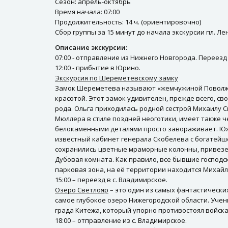
Сезон: апрель-октябрь
Время начала: 07:00
Продолжительность: 14 ч. (ориентировочно)
Сбор группы за 15 минут до начала экскурсии пл. Л
Описание экскурсии:
07:00 - отправление из Нижнего Новгорода. Переезд
12:00 - прибытие в Юрино.
Экскурсия по Шереметевскому замку
Замок Шереметева называют «жемчужиной Поволжья
красотой. Этот замок удивителен, прежде всего, 
рода. Ольга приходилась родной сестрой Михаилу 
Мюллера в стиле поздней неоготики, имеет также че
белокаменными деталями просто завораживает. Южн
известный кабинет генерала Скобелева с богатейше
сохранились цветные мраморные колонны, привезен
Дубовая комната. Как правило, все бывшие господ
парковая зона, на её территории находится Михайл
15:00 – переезд в с. Владимирское.
Озеро Светлояр
– это один из самых фантастически
самое глубокое озеро Нижегородской области. Учен
града Китежа, который упорно противостоял войскам
18:00 – отправление из с. Владимирское.