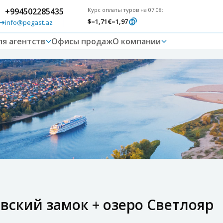
+994502285435
Курс оплаты туров на 07.08:
$
=1,71
€
=1,97
info@pegast.az
ля агентств
Офисы продаж
О компании
вский замок + озеро Светлояр