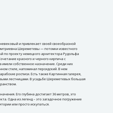
невековый и привлекает своей своеобразной
а Дмитриевна Шереметевы — потомки известного
ый по проекту немецкого архитектора Рудольфа
Сочетание красного и черного кирпича с
а имели собственное назначение. Среди них
чном стиле, напоминал персидский. В нем
абские росписи. Есть также Картинная галерея,
овыми лестницами. В усадьбе Шереметевых большая
бранством.
ачения. Его глубина достигает 36 метров, это
кта. Одна из легенд – это загадочное погружение
итории или просто искупаться.