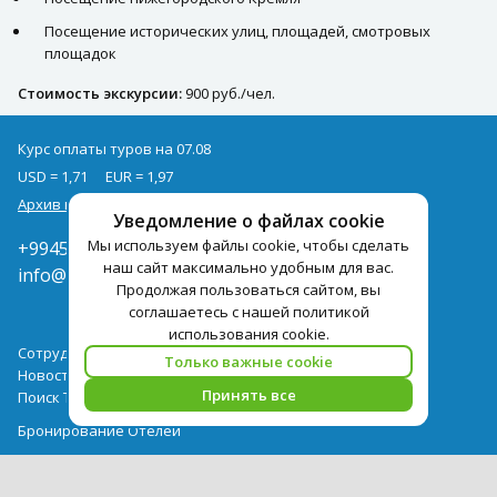
Посещение исторических улиц, площадей, смотровых
площадок
Стоимость экскурсии:
900 руб./чел.
Курс оплаты туров на 07.08
USD = 1,71
EUR = 1,97
Архив курсов
Уведомление о файлах cookie
Мы используем файлы cookie, чтобы сделать
+994502285435
наш сайт максимально удобным для вас.
info@pegast.az
Продолжая пользоваться сайтом, вы
соглашаетесь с нашей политикой
использования cookie.
Сотрудничество
Только важные cookie
Новости
Принять все
Поиск Тура
Бронирование Отелей
Отели