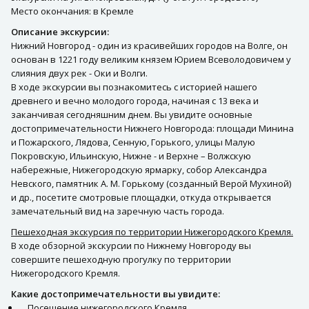
Место окончания: в Кремле
Описание экскурсии:
Нижний Новгород - один из красивейших городов на Волге, он
основан в 1221 году великим князем Юрием Всеволодовичем у
слияния двух рек - Оки и Волги.
В ходе экскурсии вы познакомитесь с историей нашего
древнего и вечно молодого города, начиная с 13 века и
заканчивая сегодняшним днем. Вы увидите основные
достопримечательности Нижнего Новгорода: площади Минина
и Пожарского, Лядова, Сенную, Горького, улицы Малую
Покровскую, Ильинскую, Нижне - и Верхне – Волжскую
набережные, Нижегородскую ярмарку, собор Александра
Невского, памятник А. М. Горькому (созданный Верой Мухиной)
и др., посетите смотровые площадки, откуда открывается
замечательный вид на заречную часть города.
Пешеходная экскурсия по территории Нижегородского Кремля.
В ходе обзорной экскурсии по Нижнему Новгороду вы
совершите пешеходную прогулку по территории
Нижегородского Кремля.
Какие достопримечательности вы увидите:
Посещение нижегородского Кремля