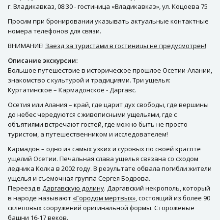
г. Владикавказ, 08:30 - гостиница «Владикавказ», ул. Коцоева 75
Просим при бронировании указывать актуальные контактные
номера телефонов для связи.
ВНИМАНИЕ!
Заезд за туристами в гостиницы не предусмотрен!
Описание экскурсии:
Большое путешествие в историческое прошлое Осетии-Алании,
знакомство с культурой и традициями. Три ущелья:
Куртатинское – Кармадонское - Даргавс.
Осетия или Алания – край, где царит дух свободы, где вершины
до небес чередуются с живописными ущельями, где с
объятиями встречают гостей, где можно быть не просто
туристом, а путешественником и исследователем!
Кармадон
– одно из самых узких и суровых по своей красоте
ущелий Осетии. Печальная слава ущелья связана со сходом
ледника Колка в 2002 году. В результате обвала погибли жители
ущелья и съемочная группа Сергея Бодрова.
Переезд в
Даргавскую долину
. Даргавский некрополь, который
в народе называют
«Городом мертвых»
, состоящий из более 90
склеповых сооружений оригинальной формы. Сторожевые
башни 16-17 веков.