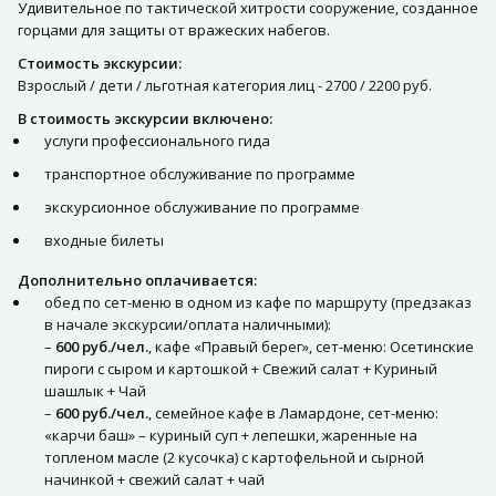
Удивительное по тактической хитрости сооружение, созданное
горцами для защиты от вражеских набегов.
Стоимость экскурсии:
Взрослый / дети / льготная категория лиц - 2700 / 2200 руб.
В стоимость экскурсии включено:
услуги профессионального гида
транспортное обслуживание по программе
экскурсионное обслуживание по программе
входные билеты
Дополнительно оплачивается:
обед по сет-меню в одном из кафе по маршруту (предзаказ
в начале экскурсии/оплата наличными):
–
600 руб./чел.
, кафе «Правый берег», сет-меню: Осетинские
пироги с сыром и картошкой + Свежий салат + Куриный
шашлык + Чай
–
600 руб./чел.
, семейное кафе в Ламардоне, сет-меню:
«карчи баш» – куриный суп + лепешки, жаренные на
топленом масле (2 кусочка) с картофельной и сырной
начинкой + свежий салат + чай