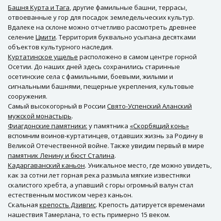
Башня Курта и Тага
, другие фамильные башни, террасы,
отвоеванные у гор для посадок земледельческих культур.
Вдалеке на склоне можно отчетливо рассмотреть древнее
селение
Цмити
. Территория буквально усыпана десятками
объектов культурного наследия.
Куртатинское ущелье
расположено в самом центре горной
Осетии. До наших дней здесь сохранились старинные
осетинские села с фамильными, боевыми, жилыми и
сигнальными башнями, пещерные укрепления, культовые
сооружения.
Самый высокогорный в России
Свято-Успенский Аланский
мужской монастырь
.
Фиагдонские памятники:
у памятника
«Скорбящий конь»
вспомним воинов-куртатинцев, отдавших жизнь за Родину в
Великой Отечественной войне. Также увидим первый в мире
памятник Ленину и бюст Сталина
.
Кадаргаванский каньон
. Уникальное место, где можно увидеть,
как за сотни лет горная река размыла мягкие известняки
скалистого хребта, а упавший с горы огромный валун стал
естественным мостиком через каньон.
Скальная
крепость Дзивгис
. Крепость датируется временами
нашествия Тамерлана, то есть примерно 15 веком.