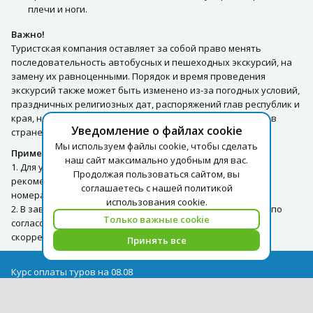
плечи и ноги.
Важно!
Туристская компания оставляет за собой право менять
последовательность автобусных и пешеходных экскурсий, на
замену их равноценными. Порядок и время проведения
экскурсий также может быть изменено из-за погодных условий,
праздничных религиозных дат, распоряжений глав республик и
края, неблагоприятной эпидемиологической обстановки в
Уведомление о файлах cookie
стране.
Мы используем файлы cookie, чтобы сделать
Примечание:
наш сайт максимально удобным для вас.
1. Для улучшения организации экскурсионной поездки,
Продолжая пользоваться сайтом, вы
рекомендуем при бронировании указывать контактные
соглашаетесь с нашей политикой
номера телефонов Гостей.
использования cookie.
2. В зависимости от погодных условий в день экскурсии и по
Только важные cookie
согласованию с группой маршрут программы может быть
скорректирован.
Принять все
Курс оплаты туров на 08.08
USD = 1,71
EUR = 1,97
Архив курсов