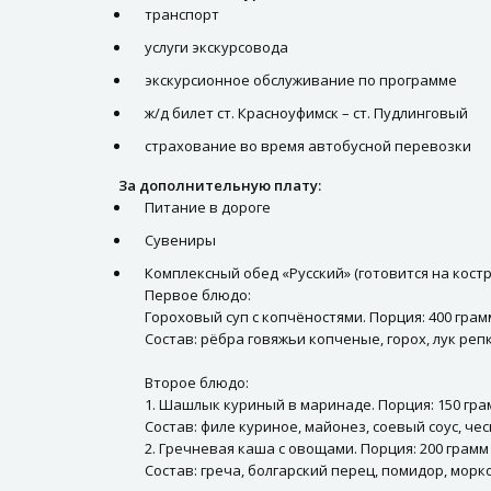
транспорт
услуги экскурсовода
экскурсионное обслуживание по программе
ж/д билет ст. Красноуфимск – ст. Пудлинговый
страхование во время автобусной перевозки
За дополнительную плату:
Питание в дороге
Сувениры
Комплексный обед «Русский» (готовится на костр
Первое блюдо:
Гороховый суп с копчёностями. Порция: 400 грам
Состав: рёбра говяжьи копченые, горох, лук репк
Второе блюдо:
1. Шашлык куриный в маринаде. Порция: 150 гра
Состав: филе куриное, майонез, соевый соус, чес
2. Гречневая каша с овощами. Порция: 200 грамм
Состав: греча, болгарский перец, помидор, морков