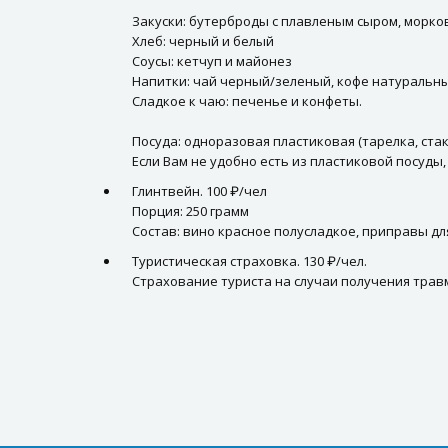
Закуски: бутерброды с плавленым сыром, морков
Хлеб: черный и белый
Соусы: кетчуп и майонез
Напитки: чай черный/зеленый, кофе натуральн
Сладкое к чаю: печенье и конфеты.
Посуда: одноразовая пластиковая (тарелка, стака
Если Вам не удобно есть из пластиковой посуды
Глинтвейн. 100 ₽/чел
Порция: 250 грамм
Состав: вино красное полусладкое, приправы дл
Туристическая страховка. 130 ₽/чел.
Страхование туриста на случаи получения травм