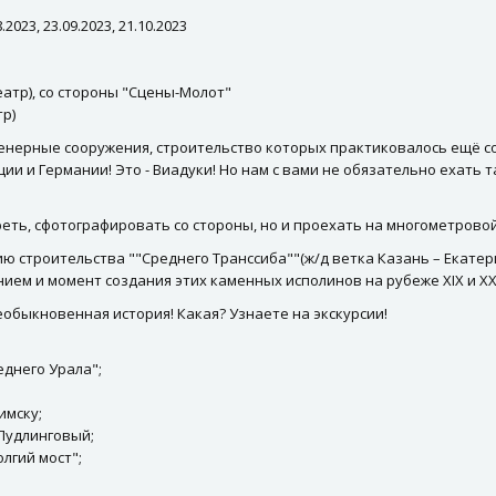
.2023, 23.09.2023, 21.10.2023
Театр), со стороны "Сцены-Молот"
тр)
енерные сооружения, строительство которых практиковалось ещё с
и и Германии! Это - Виадуки! Но нам с вами не обязательно ехать т
еть, сфотографировать со стороны, но и проехать на многометрово
ю строительства ""Среднего Транссиба""(ж/д ветка Казань – Екатер
ем и момент создания этих каменных исполинов на рубеже XIX и XX
еобыкновенная история! Какая? Узнаете на экскурсии!
еднего Урала";
имску;
 Пудлинговый;
лгий мост";