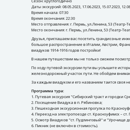
Сезон: круглогодично
Даты экскурсий: 08.05.2023, 17.06.2023, 15.07.2023, 12.08
Время начала: 07:30
Время окончания: 22:30
Место отправления: г. Пермь, ул.Ленина, 53 (Театр-
Место окончания: г. Пермь, ул.Ленина, 53 (Театр-Теа
Друзья, приглашаем вас посетить грандиозные инж
большое распространение в Италии, Австрии, Франци
виадуков 1914-1916 годов постройки!
В нашем путешествии мы не только сможем посмотр
По ходу путевой экскурсии пути вы услышите истори
железнодорожный участок пути. Не обойдем внимани
За каждым виадуком и его названием таится своя н
Программа тура:
1. Путевая экскурсия "Сибирский тракт и городки Ср
2. Посещение Виадука в п. Рябиновка;
3. Пешеходная экскурсионная прогулка по Красноуф
4. Переезд на электропоезде ст. Красноуфимск – ст.
5. Осмотр Виадуков "ст. Пудлинговый" и "Урочище до
6. Пикник (не включён в стоимость).