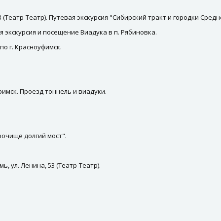
53 (Театр-Театр). Путевая экскурсия "Сибирский тракт и городки Средн
ая экскурсия и посещение Виадука в п. Рябиновка.
по г. Красноуфимск.
фимск. Проезд тоннель и виадуки.
рочище долгий мост".
, ул. Ленина, 53 (Театр-Театр).