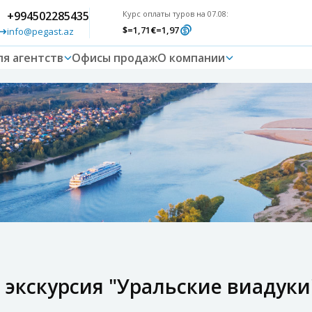
+994502285435
Курс оплаты туров на 07.08:
$
=1,71
€
=1,97
info@pegast.az
ля агентств
Офисы продаж
О компании
экскурсия "Уральские виадуки