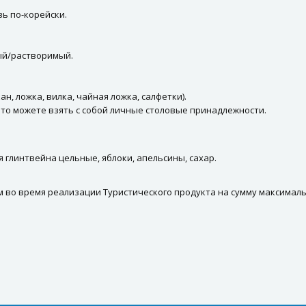
ь по-корейски.
ый/растворимый.
н, ложка, вилка, чайная ложка, салфетки).
, то можете взять с собой личные столовые принадлежности.
я глинтвейна цельные, яблоки, апельсины, сахар.
 во время реализации Туристического продукта на сумму максимальн