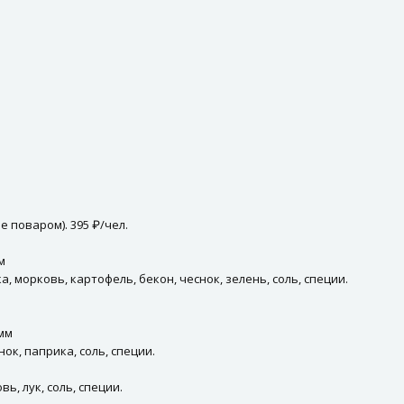
е поваром). 395 ₽/чел.
м
а, морковь, картофель, бекон, чеснок, зелень, соль, специи.
мм
нок, паприка, соль, специи.
ь, лук, соль, специи.