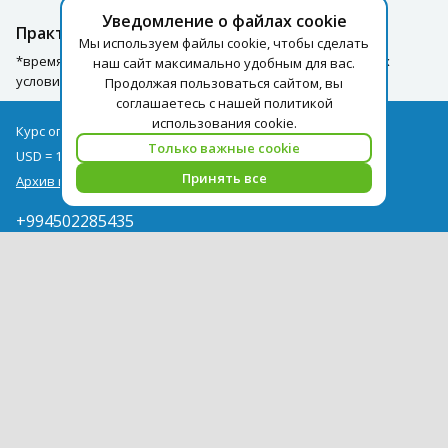
Уведомление о файлах cookie
Практическая информация
Мы используем файлы cookie, чтобы сделать
*время может быть изменено в зависимости от погодных
наш сайт максимально удобным для вас.
условий.
Продолжая пользоваться сайтом, вы
соглашаетесь с нашей политикой
использования cookie.
Курс оплаты туров на 09.08
Только важные cookie
USD = 1,71
EUR = 1,97
Принять все
Архив курсов
+994502285435
info@pegast.az
Сотрудничество
Новости
Поиск Тура
Бронирование Отелей
Отели