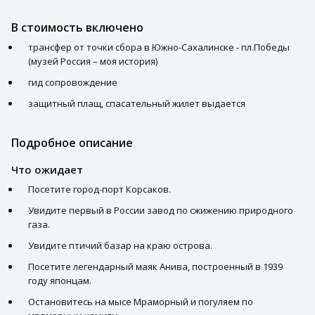
В стоимость включено
трансфер от точки сбора в Южно-Сахалинске - пл.Победы
(музей Россия – моя история)
гид сопровождение
защитный плащ, спасательный жилет выдается
Подробное описание
Что ожидает
Посетите город-порт Корсаков.
Увидите первый в России завод по сжижению природного
газа.
Увидите птичий базар на краю острова.
Посетите легендарный маяк Анива, построенный в 1939
году японцам.
Остановитесь на мысе Мраморный и погуляем по