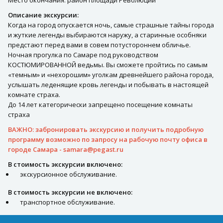
Место окончания: район площади Революции
Описание экскурсии:
Когда на город опускается ночь, самые страшные тайны города
и жуткие легенды выбираются наружу, а старинные особняки
предстают перед вами в совем потустороннем обличье.
Ночная прогулка по Самаре под руководством
КОСТЮМИРОВАННОЙ ведьмы. Вы сможете пройтись по самым
«темным» и «нехорошим» уголкам древнейшего района города,
услышать леденящие кровь легенды и побывать в настоящей
комнате страха.
До 14 лет категорически запрещено посещение комнаты
страха
ВАЖНО: забронировать экскурсию и получить подробную
программу возможно по запросу на рабочую почту офиса в
городе Самара -
samara@pegast.ru
В стоимость экскурсии включено:
экскурсионное обслуживание.
В стоимость экскурсии не включено:
транспортное обслуживание.