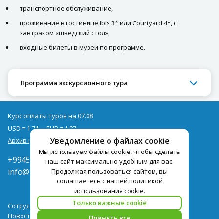
транспортное обслуживание,
проживание в гостинице Ibis 3* или Courtyard 4*, с
завтраком «шведский стол»,
входные билеты в музеи по программе.
Программа экскурсионного тура
Курс оплаты туров на 07.08
USD = 1,71
EUR = 1,97
Уведомление о файлах cookie
Архив курсов
Мы используем файлы cookie, чтобы сделать
+994502285435
наш сайт максимально удобным для вас.
info@pegast.az
Продолжая пользоваться сайтом, вы
соглашаетесь с нашей политикой
использования cookie.
Только важные cookie
Сотрудничество
Новости
Принять все