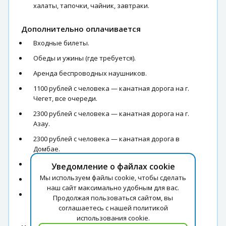
халаты, тапочки, чайник, завтраки.
Дополнительно оплачивается
Входные билеты.
Обеды и ужины (где требуется).
Аренда беспроводных наушников.
1100 рублей с человека — канатная дорога на г.
Чегет, все очереди.
2300 рублей с человека — канатная дорога на г.
Азау.
2300 рублей с человека — канатная дорога в
Домбае.
300 рублей с человека — комплекс Нарын-Кала.
Уведомление о файлах cookie
Мы используем файлы cookie, чтобы сделать
100 рублей с человека — мельница и пещера.
наш сайт максимально удобным для вас.
200 рублей с человека — подземные пещеры и
Продолжая пользоваться сайтом, вы
канатная мечеть.
соглашаетесь с нашей политикой
использования cookie.