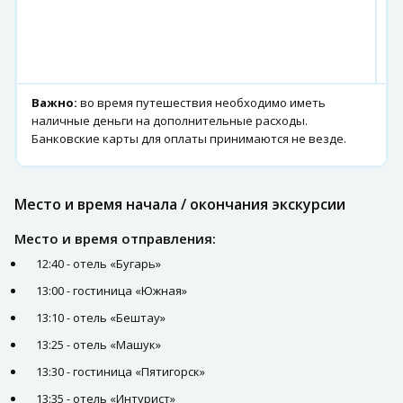
Ч
в
г.
Б
Важно:
во время путешествия необходимо иметь
наличные деньги на дополнительные расходы.
Банковские карты для оплаты принимаются не везде.
Место и время начала / окончания экскурсии
Место и время отправления:
12:40 - отель «Бугарь»
13:00 - гостиница «Южная»
13:10 - отель «Бештау»
13:25 - отель «Машук»
13:30 - гостиница «Пятигорск»
13:35 - отель «Интурист»