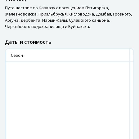
Путешествие по Кавказу с посещением Пятигорска,
Железноводска, Приэльбрусья, Кисловодска, Домбая, Грозного,
Аргуна, Дербента, Нарын-Калы, Сулакского каньона,
Чиркейского водохранилища и Буйнакска.
Даты и стоимость
Сезон
2
я
12
19
м
02
09
30
06
а
13
20
27