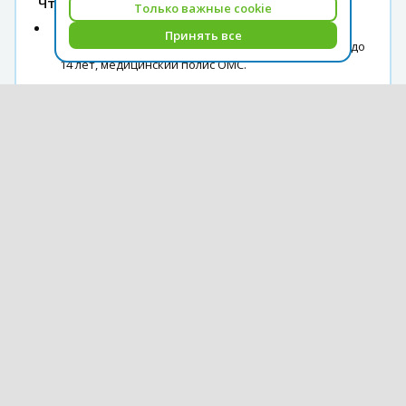
Что взять с собой
Только важные cookie
Документы, необходимые в поездку: оригинал
Принять все
паспорта и свидетельства о рождении для детей до
14 лет, медицинский полис ОМС.
Удобную одежду по сезону и теплую одежду.
Удобную спортивную обувь.
Плащ-дождевик.
Солнцезащитные очки и крем.
Купальники и наряды для фотосессий.
Личную аптечку при необходимости.
Деньги на личные цели.
Курс оплаты туров на 07.08
USD = 1,71
EUR = 1,97
Архив курсов