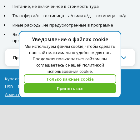
Питание, не включенное в стоимость тура
Трансфер а/п – гостиница – а/п или ж/д – гостиница – ж/д
Иные расходы, не предусмотренные в программе
Экскурсии и посещение музеев, не включенных в
Уведомление о файлах cookie
программу тура
Мы используем файлы cookie, чтобы сделать
наш сайт максимально удобным для вас.
Программа экскурсионного тура
Продолжая пользоваться сайтом, вы
соглашаетесь с нашей политикой
использования cookie.
Курс оплаты туров на 09.08
Только важные cookie
USD = 1,71
EUR = 1,97
Принять все
Архив курсов
+994502285435
info@pegast.az
Сотрудничество