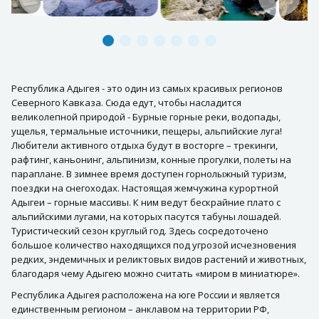
Республика Адыгея - это один из самых красивых регионов
Северного Кавказа. Сюда едут, чтобы насладится
великолепной природой - Бурные горные реки, водопады,
ущелья, термальные источники, пещеры, альпийские луга!
Любители активного отдыха будут в восторге – трекинги,
рафтинг, каньонинг, альпинизм, конные прогулки, полеты на
параплане. В зимнее время доступен горнолыжный туризм,
поездки на снегоходах. Настоящая жемчужина курортной
Адыгеи – горные массивы. К ним ведут бескрайние плато с
альпийскими лугами, на которых пасутся табуны лошадей.
Туристический сезон круглый год. Здесь сосредоточено
большое количество находящихся под угрозой исчезновения
редких, эндемичных и реликтовых видов растений и животных,
благодаря чему Адыгею можно считать «миром в миниатюре».
Республика Адыгея расположена на юге России и является
единственным регионом – анклавом на территории РФ,