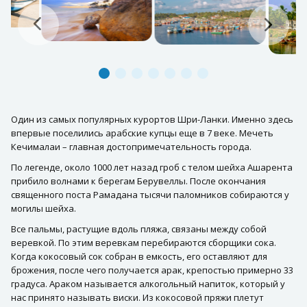
Один из самых популярных курортов Шри-Ланки. Именно здесь
впервые поселились арабские купцы еще в 7 веке. Мечеть
Кечималаи – главная достопримечательность города.
По легенде, около 1000 лет назад гроб с телом шейха Ашарента
прибило волнами к берегам Берувеллы. После окончания
священного поста Рамадана тысячи паломников собираются у
могилы шейха.
Все пальмы, растущие вдоль пляжа, связаны между собой
веревкой. По этим веревкам перебираются сборщики сока.
Когда кокосовый сок собран в емкость, его оставляют для
брожения, после чего получается арак, крепостью примерно 33
градуса. Араком называется алкогольный напиток, который у
нас принято называть виски. Из кокосовой пряжи плетут