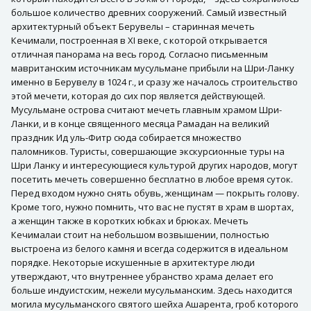
большое количество древних сооружений. Самый известный
архитектурный объект Берувелы – старинная мечеть
Кечимали, построенная в XI веке, с которой открывается
отличная панорама на весь город. Согласно письменным
мавританским источникам мусульмане прибыли на Шри-Ланку
именно в Берувелу в 1024 г., и сразу же началось строительство
этой мечети, которая до сих пор является действующей.
Мусульмане острова считают мечеть главным храмом Шри-
Ланки, и в конце cвященного месяца Рамадан на великий
праздник Ид уль-Фитр сюда собирается множество
паломников. Туристы, совершающие экскурсионные туры на
Шри Ланку и интересующиеся культурой других народов, могут
посетить мечеть совершенно бесплатно в любое время суток.
Перед входом нужно снять обувь, женщинам — покрыть голову.
Кроме того, нужно помнить, что вас не пустят в храм в шортах,
а женщин также в коротких юбках и брюках. Мечеть
Кечималаи стоит на небольшом возвышении, полностью
выстроена из белого камня и всегда содержится в идеальном
порядке. Некоторые искушенные в архитектуре люди
утверждают, что внутреннее убранство храма делает его
больше индуистским, нежели мусульманским. Здесь находится
могила мусульманского святого шейха Ашарента, гроб которого