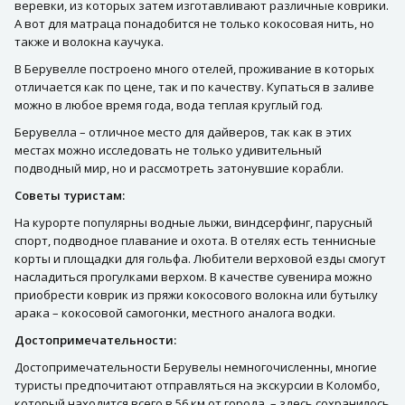
веревки, из которых затем изготавливают различные коврики.
А вот для матраца понадобится не только кокосовая нить, но
также и волокна каучука.
В Берувелле построено много отелей, проживание в которых
отличается как по цене, так и по качеству. Купаться в заливе
можно в любое время года, вода теплая круглый год.
Берувелла – отличное место для дайверов, так как в этих
местах можно исследовать не только удивительный
подводный мир, но и рассмотреть затонувшие корабли.
Советы туристам:
На курорте популярны водные лыжи, виндсерфинг, парусный
спорт, подводное плавание и охота. В отелях есть теннисные
корты и площадки для гольфа. Любители верховой езды смогут
насладиться прогулками верхом. В качестве сувенира можно
приобрести коврик из пряжи кокосового волокна или бутылку
арака – кокосовой самогонки, местного аналога водки.
Достопримечательности:
Достопримечательности Берувелы немногочисленны, многие
туристы предпочитают отправляться на экскурсии в Коломбо,
который находится всего в 56 км от города, – здесь сохранилось