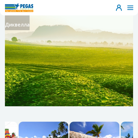
Диквелла