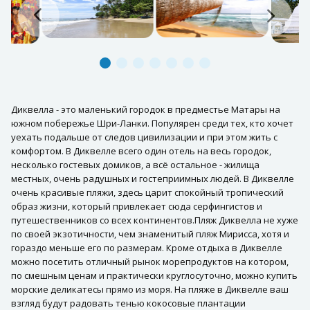
Диквелла - это маленький городок в предместье Матары на
южном побережье Шри-Ланки. Популярен среди тех, кто хочет
уехать подальше от следов цивилизации и при этом жить с
комфортом. В Диквелле всего один отель на весь городок,
несколько гостевых домиков, а всё остальное - жилища
местных, очень радушных и гостеприимных людей. В Диквелле
очень красивые пляжи, здесь царит спокойный тропический
образ жизни, который привлекает сюда серфингистов и
путешественников со всех континентов.Пляж Диквелла не хуже
по своей экзотичности, чем знаменитый пляж Мирисса, хотя и
гораздо меньше его по размерам. Кроме отдыха в Диквелле
можно посетить отличный рынок морепродуктов на котором,
по смешным ценам и практически круглосуточно, можно купить
морские деликатесы прямо из моря. На пляже в Диквелле ваш
взгляд будут радовать тенью кокосовые плантации