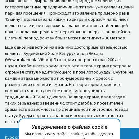
«Плюющааяся дыра» - уникальное природное явление, из
которого местные предприимчивые жители, уже сделали целый
парк для посещения. Происходит это явление примерно раз в
15 минут, волны океана каким то хитрым образом наполняют
щель в скале и, не выдерживая давления вновь набегающей
волны, вода выстреливает вертикально вверх, словно гейзер.
В летний период фонтан брызг может достигнуть 30 метров.
Ещё одной известной на весь мир достопримечательностью
является Буддийский Храм Вевуруканала Вихара
(Wewurukannala Vihara). Этот храм построен около 200 лет
назад. Особенность храма в том, что в торце храма построена
огромная статуя медитирующего в позе лотос Будды. Внутри на
каждом этаже множество пронумерованных фресок с
различными сценами из жизни. На территории храмового
комплекса часто в дневное время можно увидеть
традиционный Танец дьявола. Во дворе храма, как всегда в
таких серьезных заведениях, стоит дагоба. У посетителей
храма есть возможность по специальной пристройке позади
статуи Будды подняться наверх и осмотреть окрестности с
высоты нескольких метров.
Уведомление о файлах cookie
Мы используем файлы cookie, чтобы сделать
Курс оплаты туров на 07.08