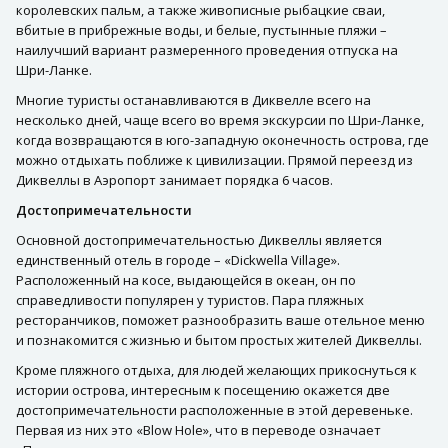
королевских пальм, а также живописные рыбацкие сваи,
вбитые в прибрежные воды, и белые, пустынные пляжи –
наилучший вариант размеренного проведения отпуска на
Шри-Ланке.
Многие туристы останавливаются в Диквелле всего на
несколько дней, чаще всего во время экскурсии по Шри-Ланке,
когда возвращаются в юго-западную оконечность острова, где
можно отдыхать поближе к цивилизации. Прямой переезд из
Диквеллы в Аэропорт занимает порядка 6 часов.
Достопримечательности
Основной достопримечательностью Диквеллы является
единственный отель в городе – «Dickwella Village».
Расположенный на косе, выдающейся в океан, он по
справедливости популярен у туристов. Пара пляжных
ресторанчиков, поможет разнообразить ваше отельное меню
и познакомится с жизнью и бытом простых жителей Диквеллы.
Кроме пляжного отдыха, для людей желающих прикоснуться к
истории острова, интересным к посещению окажется две
достопримечательности расположенные в этой деревеньке.
Первая из них это «Blow Hole», что в переводе означает