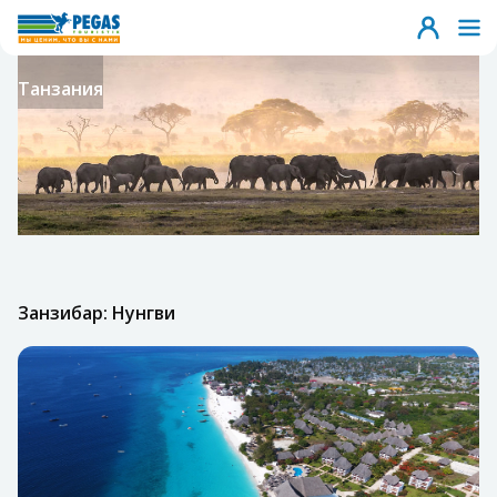
Танзания
Занзибар: Нунгви