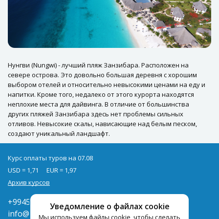
Нунгви (Nungwi) - лучший пляж Занзибара. Расположен на
севере острова. Это довольно большая деревня с хорошим
выбором отелей и относительно невысокими ценами на еду и
напитки. Кроме того, недалеко от этого курорта находятся
неплохие места для дайвинга. В отличие от большинства
других пляжей Занзибара здесь нет проблемы сильных
отливов. Невысокие скалы, нависающие над белым песком,
создают уникальный ландшафт.
Курс оплаты туров на 07.08
USD = 1,71
EUR = 1,97
Архив курсов
+994502285435
Уведомление о файлах cookie
info@pegast.az
Мы используем файлы cookie, чтобы сделать