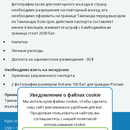
фотографии (если для повторного въезда в страну
необходимо разрешение на повторный въезд, его
необходимо оформить на границе Таиланда перед выездом
из Таиланда). Если срок действия паспорта составляет
менее 6 месяцев, взимается штраф с Камбоджийская
граница стоит 2500 бат.
Напитки
Личные расходы
Доплата за одноместное размещение - 30 $
Необходимо взять на экскурсию:
Оригинал заграничного паспорта
2 фотографии размером 3х4 или 100 бат для граждан России
Уведомление о файлах cookie
Примечание:
Категорически запрещается выезжать из
Таиланда без детей, вписанных в паспорт родителя и
Мы используем файлы cookie, чтобы сделать
въехавших в Таиланд вместе с ним.
наш сайт максимально удобным для вас.
Продолжая пользоваться сайтом, вы
соглашаетесь с нашей политикой
Курс оплаты туров на 10.08
использования cookie.
USD = 1,71
EUR = 1,97