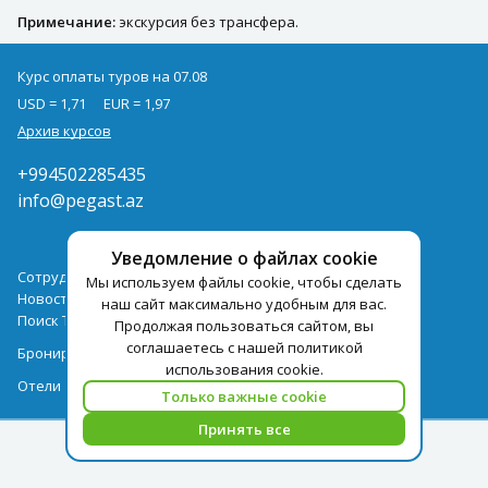
Примечание:
экскурсия без трансфера.
Курс оплаты туров на 07.08
USD = 1,71
EUR = 1,97
Архив курсов
+994502285435
info@pegast.az
Уведомление о файлах cookie
Сотрудничество
Мы используем файлы cookie, чтобы сделать
Новости
наш сайт максимально удобным для вас.
Поиск Тура
Продолжая пользоваться сайтом, вы
соглашаетесь с нашей политикой
Бронирование Отелей
использования cookie.
Отели
Только важные cookie
Принять все